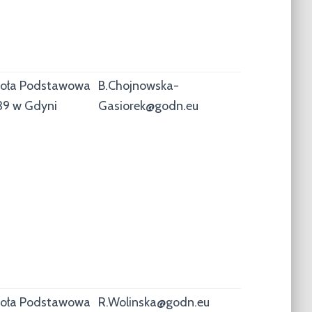
oła Podstawowa
B.Chojnowska-
39 w Gdyni
Gasiorek@godn.eu
oła Podstawowa
R.Wolinska@godn.eu