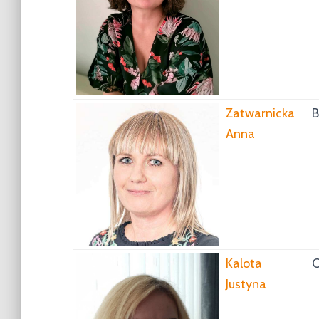
Zatwarnicka
B
Anna
Kalota
C
Justyna