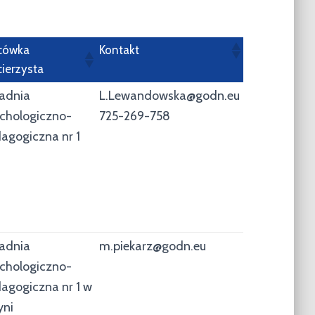
cówka
Kontakt
ierzysta
adnia
L.Lewandowska@godn.eu
chologiczno-
725-269-758
agogiczna nr 1
adnia
m.piekarz@godn.eu
chologiczno-
agogiczna nr 1 w
yni