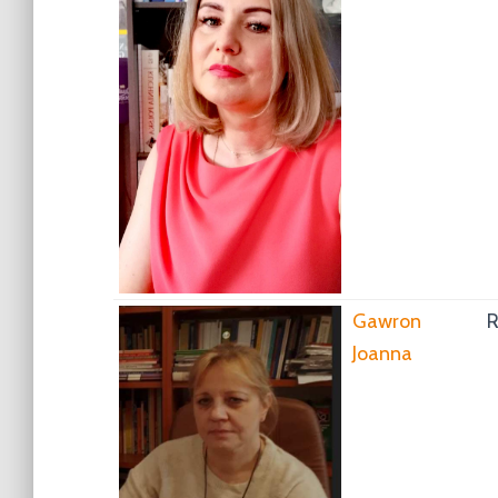
Gawron
R
Joanna