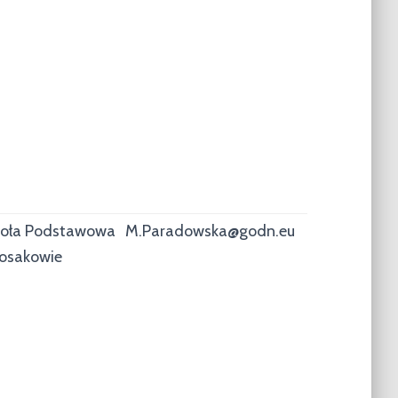
oła Podstawowa
M.Paradowska@godn.eu
osakowie