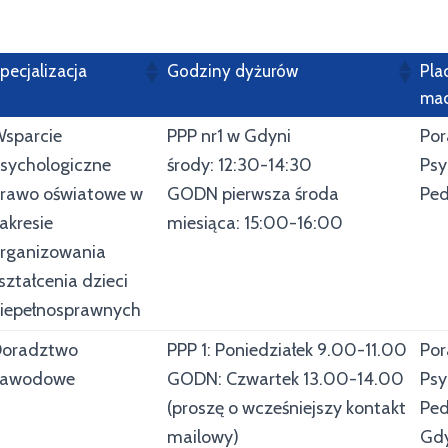
pecjalizacja
Godziny dyżurów
Pla
mac
sparcie
PPP nr1 w Gdyni
Por
sychologiczne
środy: 12:30-14:30
Psy
rawo oświatowe w
GODN pierwsza środa
Ped
akresie
miesiąca: 15:00-16:00
rganizowania
ształcenia dzieci
iepełnosprawnych
oradztwo
PPP 1: Poniedziałek 9.00-11.00
Por
zawodowe
GODN: Czwartek 13.00-14.00
Psy
(proszę o wcześniejszy kontakt
Ped
mailowy)
Gd