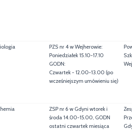
iologia
PZS nr 4 w Wejherowie:
Pow
Poniedziałek 15.10-17.10
Szk
GODN:
Wej
Czwartek - 12.00-13.00 (po
wcześniejszym umówieniu się)
hemia
ZSP nr 6 w Gdyni wtorek i
Zes
środa 14.00-15.00, GODN
Prz
ostatni czwartek miesiąca
Gdy