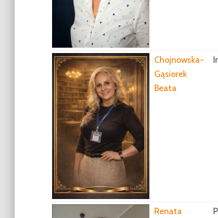
Chojnowska-
I
Gąsiorek
Beata
Renata