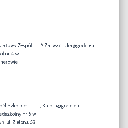
iatowy Zespół
A.Zatwarnicka@godn.eu
ół nr 4 w
herowie
pól Szkolno-
J.Kalota@godn.eu
edszkolny nr 6 w
ni ul. Zielona 53