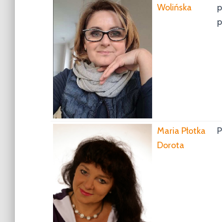
Wolińska
p
p
Maria Płotka
P
Dorota