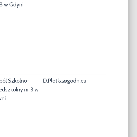
18 w Gdyni
pół Szkolno-
D.Plotka@godn.eu
edszkolny nr 3 w
yni