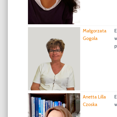
Małgorzata
E
Gogola
w
p
Anetta Lilla
E
Czoska
w