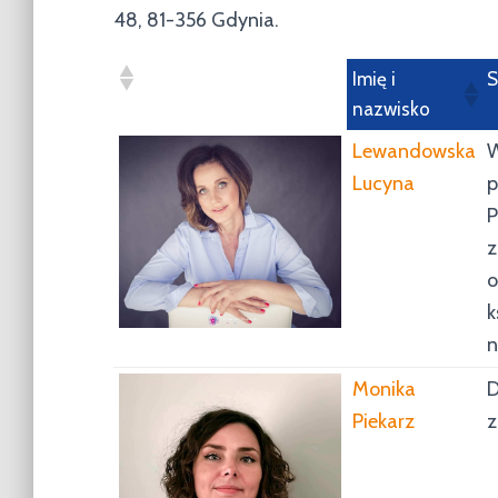
48, 81-356 Gdynia.
Imię i
S
nazwisko
Lewandowska
W
Lucyna
p
P
z
o
k
n
Monika
D
Piekarz