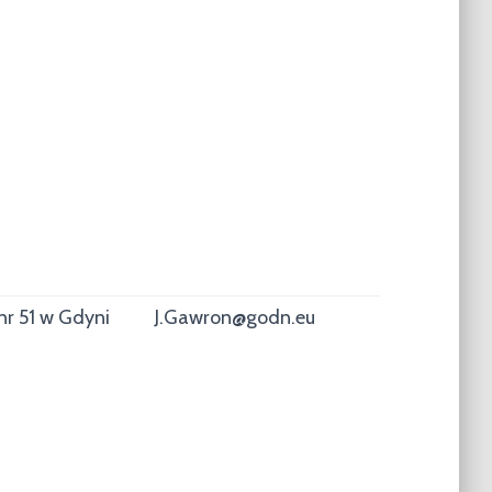
nr 51 w Gdyni
J.Gawron@godn.eu