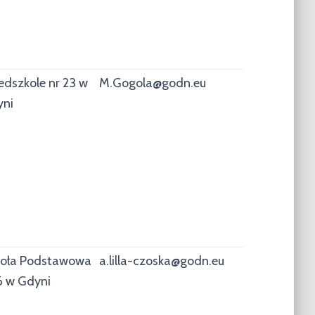
edszkole nr 23 w
M.Gogola@godn.eu
yni
oła Podstawowa
a.lilla-czoska@godn.eu
6 w Gdyni