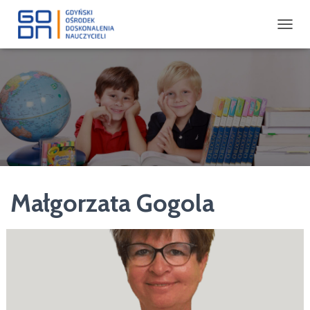
P
R
Z
E
Ł
Ą
C
Z
N
A
W
I
Małgorzata Gogola
G
A
C
J
Ę