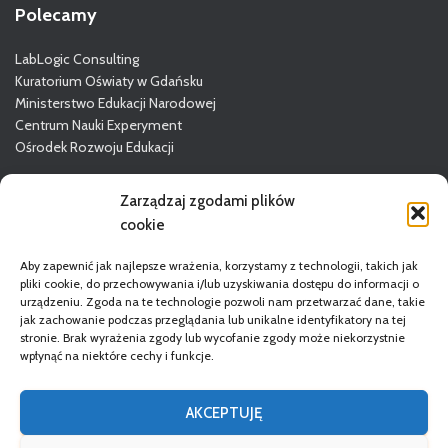
Polecamy
LabLogic Consulting
Kuratorium Oświaty w Gdańsku
Ministerstwo Edukacji Narodowej
Centrum Nauki Experyment
Ośrodek Rozwoju Edukacji
Więcej o GODN
Zarządzaj zgodami plików
cookie
Aby zapewnić jak najlepsze wrażenia, korzystamy z technologii, takich jak
pliki cookie, do przechowywania i/lub uzyskiwania dostępu do informacji o
urządzeniu. Zgoda na te technologie pozwoli nam przetwarzać dane, takie
jak zachowanie podczas przeglądania lub unikalne identyfikatory na tej
stronie. Brak wyrażenia zgody lub wycofanie zgody może niekorzystnie
wpłynąć na niektóre cechy i funkcje.
STRONA GŁÓWNA
DORADCY
REGULAMIN
AKCEPTUJĘ
POLITYKA PRYWATNOŚCI
DEKLARACJA DOSTĘPNOŚCI