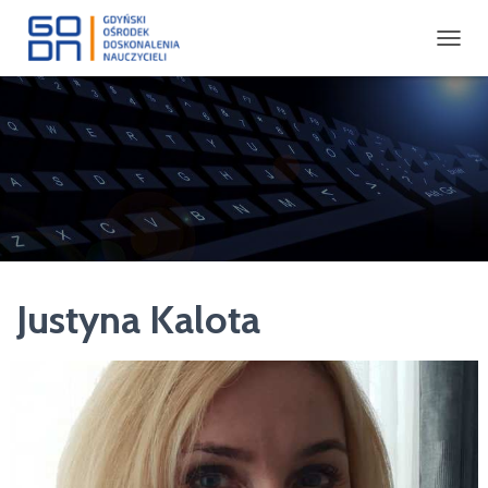
P
R
Z
E
Ł
Ą
C
Z
N
A
W
I
Justyna Kalota
G
A
C
J
Ę