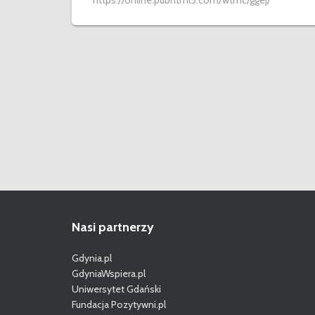
https://online.pubhtml5.com/wtmc/ggej/
Nasi partnerzy
Gdynia.pl
GdyniaWspiera.pl
Uniwersytet Gdański
Fundacja Pozytywni.pl