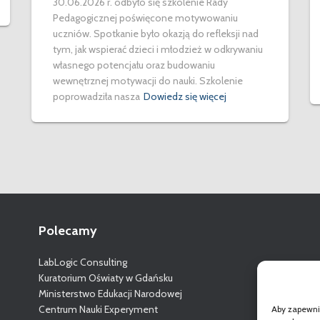
30.06.2026 r. odbyło się szkolenie Rady
Pedagogicznej poświęcone motywowaniu
uczniów. Spotkanie było okazją do refleksji nad
tym, jak wspierać dzieci i młodzież w odkrywaniu
własnego potencjału oraz budowaniu
wewnętrznej motywacji do nauki. Szkolenie
poprowadziła nasza
Dowiedz się więcej
Polecamy
LabLogic Consulting
Kuratorium Oświaty w Gdańsku
Ministerstwo Edukacji Narodowej
Centrum Nauki Experyment
Aby zapewnić