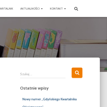
ARTALNIK
AKTUALNOŚCI
KONTAKT
S
Szukaj …
z
u
Ostatnie wpisy
k
a
j
Nowy numer „Gdyńskiego Kwartalnika
: