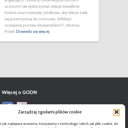
angażujący, rzetelny i bliski współczesnym
uczniom? Jak wykorzystać relacje świadków
historii oraz materiały źródłowe, aby lekcje stały
się przestrzenią do rozmowy, refleksji i
rozwijania postaw obywatelskich? „Historia
Polski
Dowiedz się więcej
Więcej o GODN
Zarządzaj zgodami plików cookie
 jak najlepsze wrażenia, korzystamy z technologii, takich jak pliki cookie, do