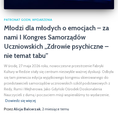
PATRONAT GODN
WYDARZENIA
Młodzi dla młodych o emocjach – za
nami I Kongres Samorządów
Uczniowskich „Zdrowie psychiczne –
nie temat tabu”
W środę, 27 maja 2026 roku, nowoczesne przestrzenie Fabryki
Kultury w Redzie stały się centrum niezwykle ważnej dyskusji. Odbyła
się tam pierwsza edycja wyjątkowego kongresu skierowanego do
przedstawicieli samorządów uczniowskich szkół podstawowych z
Redy, Rumi i Wejherowa. Jako Gdyński Ośrodek Doskonalenia
Nauczycieli z dumą i poczuciem misji wspieraliśmy to wydarzenie,
Dowiedz się więcej
Przez
Alicja Balcerzak
,
2 miesiące
temu