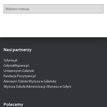
A
r
c
h
i
w
a
Nasi partnerzy
Gdynia.pl
GdyniaWspiera.pl
Uniwersytet Gdański
Fundacja Pozytywni.pl
Ateneum Szkoła Wyższa w Gdańsku
Wyższa Szkoła Administracji i Biznesu w Gdyni
Polecamy