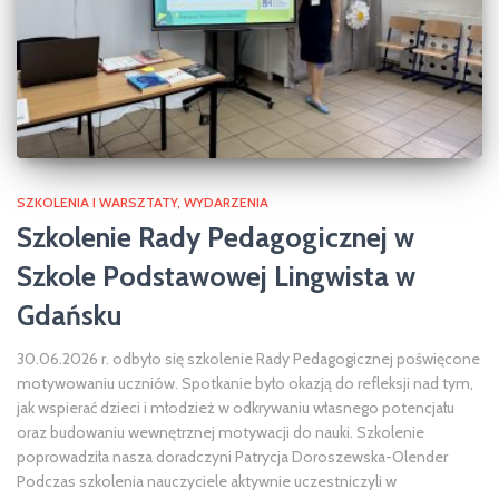
SZKOLENIA I WARSZTATY
WYDARZENIA
Szkolenie Rady Pedagogicznej w
Szkole Podstawowej Lingwista w
Gdańsku
30.06.2026 r. odbyło się szkolenie Rady Pedagogicznej poświęcone
motywowaniu uczniów. Spotkanie było okazją do refleksji nad tym,
jak wspierać dzieci i młodzież w odkrywaniu własnego potencjału
oraz budowaniu wewnętrznej motywacji do nauki. Szkolenie
poprowadziła nasza doradczyni Patrycja Doroszewska-Olender
Podczas szkolenia nauczyciele aktywnie uczestniczyli w