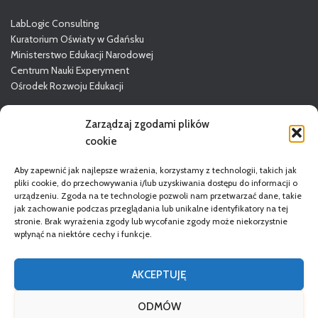
LabLogic Consulting
Kuratorium Oświaty w Gdańsku
Ministerstwo Edukacji Narodowej
Centrum Nauki Experyment
Ośrodek Rozwoju Edukacji
Więcej o GODN
Zarządzaj zgodami plików
cookie
Aby zapewnić jak najlepsze wrażenia, korzystamy z technologii, takich jak
pliki cookie, do przechowywania i/lub uzyskiwania dostępu do informacji o
urządzeniu. Zgoda na te technologie pozwoli nam przetwarzać dane, takie
jak zachowanie podczas przeglądania lub unikalne identyfikatory na tej
stronie. Brak wyrażenia zgody lub wycofanie zgody może niekorzystnie
wpłynąć na niektóre cechy i funkcje.
STRONA GŁÓWNA
DORADCY
REGULAMIN
AKCEPTUJĘ
POLITYKA PRYWATNOŚCI
DEKLARACJA DOSTĘPNOŚCI
ODMÓW