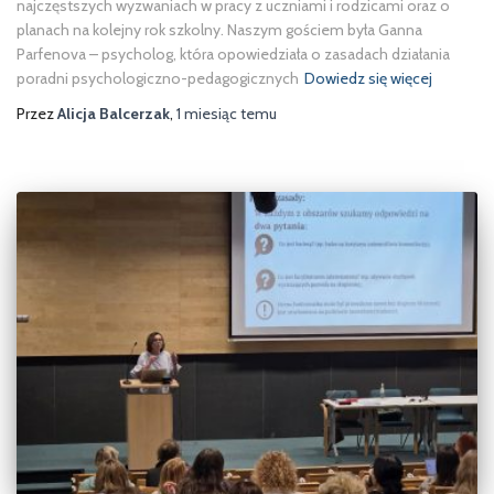
najczęstszych wyzwaniach w pracy z uczniami i rodzicami oraz o
planach na kolejny rok szkolny. Naszym gościem była Ganna
Parfenova – psycholog, która opowiedziała o zasadach działania
poradni psychologiczno-pedagogicznych
Dowiedz się więcej
Przez
Alicja Balcerzak
,
1 miesiąc
temu