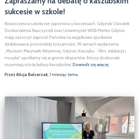
Zapraszamy na debatę o kaszubskim
sukcesie w szkole!
Nowoczesna szkoła nie zapomina o korzeniach. Gdyński Ośrodek
Doskonalenia Nauczycieli oraz Uniwersytet WSB Merito Gdynia
mają zaszczyt zaprosić Państwa na wyjątkowe spotkanie
dedykowane pomorskiej tożsamości. W ramach wydarzenia
„Muzeum Marynarki Wojennej: Gdynia i Kaszuby ‒ film, edukacja i
muzyka” spotkamy się w gronie ekspertów, którzy doskonale
rozumieją istotę kultury kaszubskiej
Dowiedz się więcej
Przez
Alicja Balcerzak
,
1 miesiąc
temu