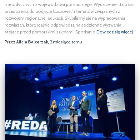
metodycznych z województwa pomorskiego. Wydarzenie stało się
przestrzenią do podjęcia kluczowych tematów związanych z
rozwojem regionalnej edukacji. Skupiliśmy się na wypracowaniu
rozwiązań, które realnie odpowiedzą na codzienne wyzwania
stojące przed pomorskimi szkołami. Spotkanie
Dowiedz się więcej
Przez
Alicja Balcerzak
,
2 miesiące
temu