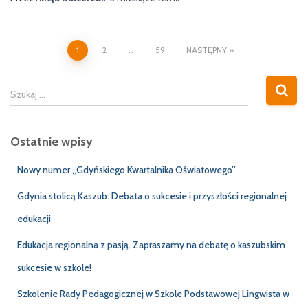
Stronicowanie
1
2
…
59
NASTĘPNY
wpisów
S
Szukaj …
z
u
k
Ostatnie wpisy
a
j
Nowy numer „Gdyńskiego Kwartalnika Oświatowego”
:
Gdynia stolicą Kaszub: Debata o sukcesie i przyszłości regionalnej
edukacji
Edukacja regionalna z pasją. Zapraszamy na debatę o kaszubskim
sukcesie w szkole!
Szkolenie Rady Pedagogicznej w Szkole Podstawowej Lingwista w