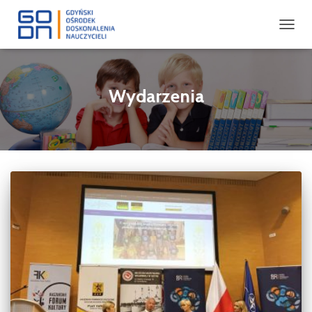
PRZEŁ
NAWIG
Wydarzenia