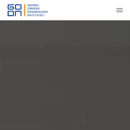
P
R
Z
E
Ł
Ą
C
Z
N
A
W
I
G
A
C
J
Ę