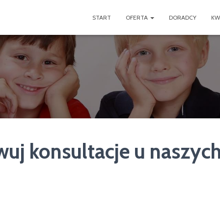
START
OFERTA
DORADCY
KW
wuj konsultacje u naszyc