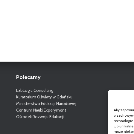
Polecamy
LabLogic Consulting
Kuratorium Oświaty w Gdańsku
Ministerstwo Edukacji Narodowej
Centrum Nauki Experyment
Aby zapewnić
przechowywan
Ośrodek Rozwoju Edukacji
technologie
lub unikalne
może niekorz