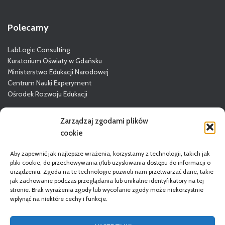
Polecamy
LabLogic Consulting
Kuratorium Oświaty w Gdańsku
Ministerstwo Edukacji Narodowej
Centrum Nauki Experyment
Ośrodek Rozwoju Edukacji
Więcej o GODN
Zarządzaj zgodami plików
cookie
Aby zapewnić jak najlepsze wrażenia, korzystamy z technologii, takich jak
pliki cookie, do przechowywania i/lub uzyskiwania dostępu do informacji o
urządzeniu. Zgoda na te technologie pozwoli nam przetwarzać dane, takie
jak zachowanie podczas przeglądania lub unikalne identyfikatory na tej
stronie. Brak wyrażenia zgody lub wycofanie zgody może niekorzystnie
wpłynąć na niektóre cechy i funkcje.
STRONA GŁÓWNA
DORADCY
REGULAMIN