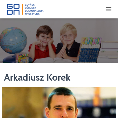
P
R
Z
E
Ł
Ą
C
Z
N
A
W
I
Arkadiusz Korek
G
A
C
J
Ę