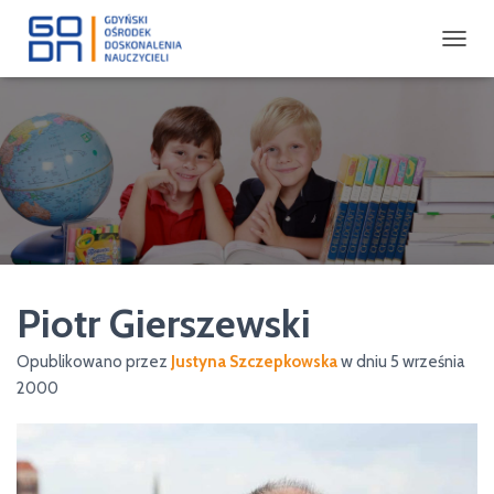
P
R
Z
E
Ł
Ą
C
Z
N
A
W
I
Piotr Gierszewski
G
A
C
Opublikowano przez
Justyna Szczepkowska
w dniu
5 września
J
2000
Ę