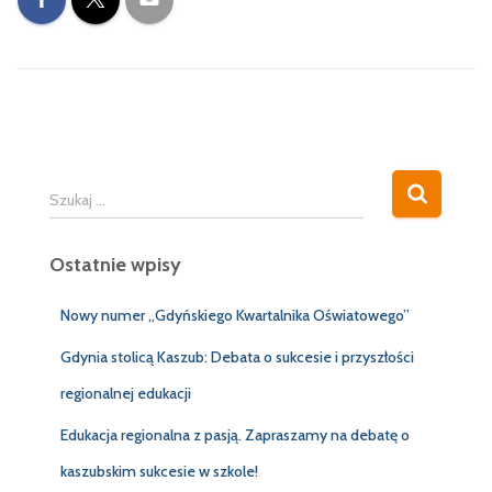
S
Szukaj …
z
u
Ostatnie wpisy
k
a
j
Nowy numer „Gdyńskiego Kwartalnika Oświatowego”
:
Gdynia stolicą Kaszub: Debata o sukcesie i przyszłości
regionalnej edukacji
Edukacja regionalna z pasją. Zapraszamy na debatę o
kaszubskim sukcesie w szkole!