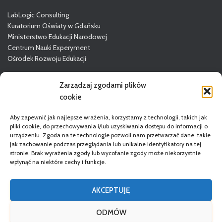
LabLogic Consulting
Kuratorium Oświaty w Gdańsku
Ministerstwo Edukacji Narodowej
Centrum Nauki Experyment
Ośrodek Rozwoju Edukacji
Więcej o GODN
Zarządzaj zgodami plików
cookie
Aby zapewnić jak najlepsze wrażenia, korzystamy z technologii, takich jak
pliki cookie, do przechowywania i/lub uzyskiwania dostępu do informacji o
urządzeniu. Zgoda na te technologie pozwoli nam przetwarzać dane, takie
jak zachowanie podczas przeglądania lub unikalne identyfikatory na tej
stronie. Brak wyrażenia zgody lub wycofanie zgody może niekorzystnie
wpłynąć na niektóre cechy i funkcje.
STRONA GŁÓWNA
DORADCY
REGULAMIN
AKCEPTUJĘ
POLITYKA PRYWATNOŚCI
DEKLARACJA DOSTĘPNOŚCI
ODMÓW