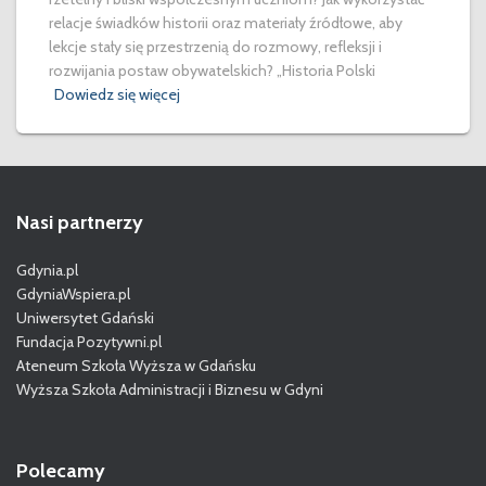
relacje świadków historii oraz materiały źródłowe, aby
lekcje stały się przestrzenią do rozmowy, refleksji i
rozwijania postaw obywatelskich? „Historia Polski
Dowiedz się więcej
Nasi partnerzy
Gdynia.pl
GdyniaWspiera.pl
Uniwersytet Gdański
Fundacja Pozytywni.pl
Ateneum Szkoła Wyższa w Gdańsku
Wyższa Szkoła Administracji i Biznesu w Gdyni
Polecamy