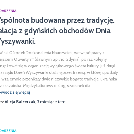
DARZENIA
spólnota budowana przez tradycję.
elacja z gdyńskich obchodów Dnia
yszywanki.
ński Ośrodek Doskonalenia Nauczycieli, we współpracy z
ejscem Otwartym” (dawnym Spilno Gdynia), po raz kolejny
ngażował się w organizację wyjątkowego święta kultury. Już drugi
 z rzędu Dzień Wyszywanki stał się przestrzenią, w której spotkały
 i wzajemnie przenikały dwie niezwykle bogate tradycje: ukraińska
z kaszubska. Międzykulturowy dialog, szacunek dla
wiedz się więcej
zez
Alicja Balcerzak
,
3 miesiące
temu
DARZENIA