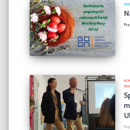
WY
N
Pr
KO
WS
S
m
U
Pią