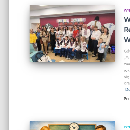
WY
W
R
W
Gdy
„Mi
zaa
rok
się
ora
Do
Pr
WY