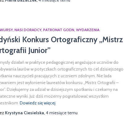
zez
Maria Bazaczek
,
4 miesiące
temu
NKURSY
NASI DORADCY
PATRONAT GODN
WYDARZENIA
dyński Konkurs Ortograficzny „Mistrz
tografii Junior”
ysły działań w praktyce pedagogicznej angażujące uczniów do
bywania laurów w potyczkach ortograficznych to cel dzisiejszego
tkania nauczycieli pracujących z uczniem zdolnym. Nie lada
waniem jest wyłonienie laureatów konkursu „Mistrz Ortografii –
ior”. Dziękujemy za udział w dzisiejszym spotkaniu i czekamy na
ateczne wyniki. Już dziś możemy pogratulować wszystkim
zestnikom
Dowiedz się więcej
zez
Krystyna Ciesielska
,
4 miesiące
temu