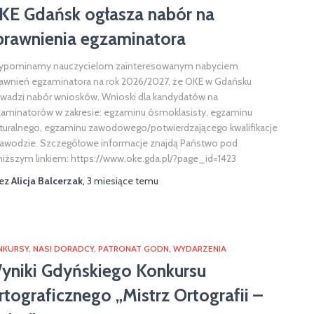
KE Gdańsk ogłasza nabór na
prawnienia egzaminatora
zypominamy nauczycielom zainteresowanym nabyciem
awnień egzaminatora na rok 2026/2027, że OKE w Gdańsku
wadzi nabór wniosków. Wnioski dla kandydatów na
aminatorów w zakresie: egzaminu ósmoklasisty, egzaminu
uralnego, egzaminu zawodowego/potwierdzającego kwalifikacje
awodzie. Szczegółowe informacje znajdą Państwo pod
iższym linkiem: https://www.oke.gda.pl/?page_id=1423
zez
Alicja Balcerzak
,
3 miesiące
temu
NKURSY
NASI DORADCY
PATRONAT GODN
WYDARZENIA
yniki Gdyńskiego Konkursu
rtograficznego „Mistrz Ortografii –