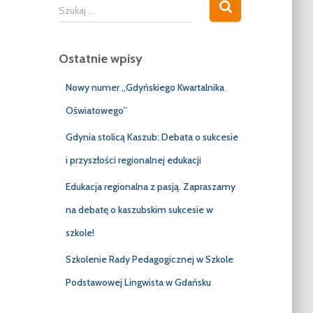
S
Szukaj …
z
u
k
Ostatnie wpisy
a
j
Nowy numer „Gdyńskiego Kwartalnika
:
Oświatowego”
Gdynia stolicą Kaszub: Debata o sukcesie
i przyszłości regionalnej edukacji
Edukacja regionalna z pasją. Zapraszamy
na debatę o kaszubskim sukcesie w
szkole!
Szkolenie Rady Pedagogicznej w Szkole
Podstawowej Lingwista w Gdańsku