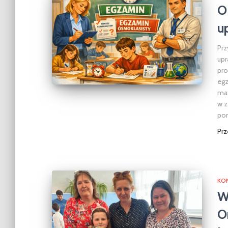
O
u
Pr
upr
pro
egz
mat
w z
pon
Pr
KO
W
O