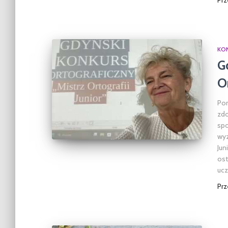
Pr
KO
G
Or
Pom
zdo
spo
wyz
Jun
ost
uc
Pr