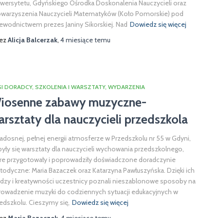
wersytetu, Gdyńskiego Ośrodka Doskonalenia Nauczycieli oraz
warzyszenia Nauczycieli Matematyków (Koło Pomorskie) pod
ewodnictwem prezes Janiny Sikorskiej. Nad
Dowiedz się więcej
zez
Alicja Balcerzak
,
4 miesiące
temu
SI DORADCY
SZKOLENIA I WARSZTATY
WYDARZENIA
iosenne zabawy muzyczne-
arsztaty dla nauczycieli przedszkola
adosnej, pełnej energii atmosferze w Przedszkolu nr 55 w Gdyni,
yły się warsztaty dla nauczycieli wychowania przedszkolnego,
re przygotowały i poprowadziły doświadczone doradczynie
odyczne: Maria Bazaczek oraz Katarzyna Pawłuszyńska. Dzięki ich
dzy i kreatywności uczestnicy poznali nieszablonowe sposoby na
owadzenie muzyki do codziennych sytuacji edukacyjnych w
edszkolu. Cieszymy się,
Dowiedz się więcej