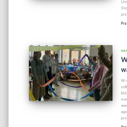
Uni
Sto
prz
Pr
NA
W
w
W r
odb
któ
met
wie
wpr
prz