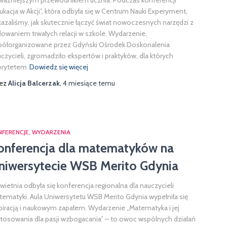
ważniejszym przewodnikiem ucznia. Podczas konferencji
ukacja w Akcji”, która odbyła się w Centrum Nauki Experyment,
azaliśmy, jak skutecznie łączyć świat nowoczesnych narzędzi z
owaniem trwałych relacji w szkole. Wydarzenie,
ółorganizowane przez Gdyński Ośrodek Doskonalenia
czycieli, zgromadziło ekspertów i praktyków, dla których
orytetem
Dowiedz się więcej
zez
Alicja Balcerzak
,
4 miesiące
temu
NFERENCJE
WYDARZENIA
onferencja dla matematyków na
niwersytecie WSB Merito Gdynia
kwietnia odbyła się konferencja regionalna dla nauczycieli
ematyki. Aula Uniwersytetu WSB Merito Gdynia wypełniła się
piracją i naukowym zapałem. Wydarzenie „Matematyka i jej
tosowania dla pasji wzbogacania” – to owoc wspólnych działań