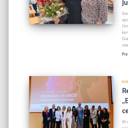
Ju
Sie
spo
Ort
kon
Gra
zaa
Pr
KO
R
„
c
W d