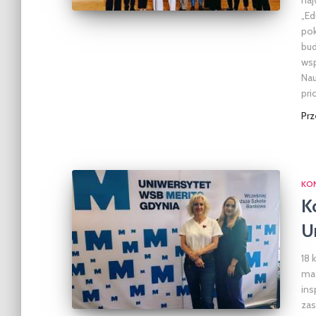
naj
„Ed
pok
bud
wsp
Nau
pri
Pr
KO
K
U
18 
mat
ins
zas