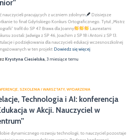
nior”
ć nauczycieli pracujących z uczniem zdolnym
Dzisiejsze
tkanie to finał Gdyńskiego Konkurs Ortograficznego. Tytuł „Mistrz
ografii” trafił do SP 47. Brawa dla Joanny
Laureatami
kursu zostali: Jadwiga z SP 46, Joachim z SP 18 i Antoni z SP 13.
tulacje i podziękowania dla nauczycieli edukacji wczesnoszkolnej
ngażowanych w ten projekt
Dowiedz się więcej
zez
Krystyna Ciesielska
,
3 miesiące
temu
NFERENCJE
SZKOLENIA I WARSZTATY
WYDARZENIA
elacje, Technologia i AI: konferencja
Edukacja w Akcji. Nauczyciel w
entrum”
obie dynamicznego rozwoju technologii, to nauczyciel pozostaje