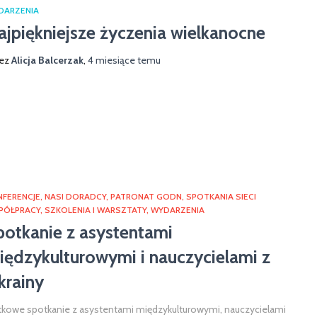
DARZENIA
ajpiękniejsze życzenia wielkanocne
zez
Alicja Balcerzak
,
4 miesiące
temu
NFERENCJE
NASI DORADCY
PATRONAT GODN
SPOTKANIA SIECI
PÓŁPRACY
SZKOLENIA I WARSZTATY
WYDARZENIA
potkanie z asystentami
iędzykulturowymi i nauczycielami z
krainy
tkowe spotkanie z asystentami międzykulturowymi, nauczycielami