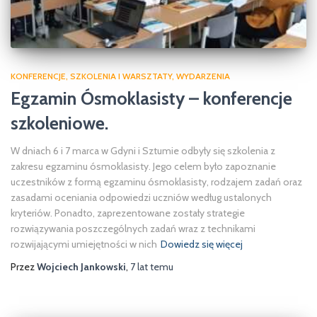
KONFERENCJE
SZKOLENIA I WARSZTATY
WYDARZENIA
Egzamin Ósmoklasisty – konferencje
szkoleniowe.
W dniach 6 i 7 marca w Gdyni i Sztumie odbyły się szkolenia z
zakresu egzaminu ósmoklasisty. Jego celem było zapoznanie
uczestników z formą egzaminu ósmoklasisty, rodzajem zadań oraz
zasadami oceniania odpowiedzi uczniów według ustalonych
kryteriów. Ponadto, zaprezentowane zostały strategie
rozwiązywania poszczególnych zadań wraz z technikami
rozwijającymi umiejętności w nich
Dowiedz się więcej
Przez
Wojciech Jankowski
,
7 lat
temu