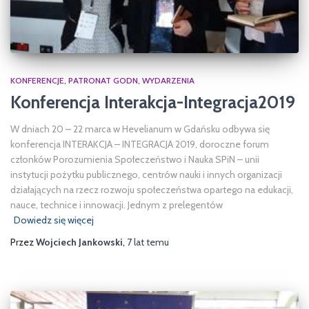
KONFERENCJE
PATRONAT GODN
WYDARZENIA
Konferencja Interakcja-Integracja2019
W dniach 20 – 22 marca w Hevelianum w Gdańsku odbywa się
konferencja INTERAKCJA – INTEGRACJA 2019, doroczne forum
członków Porozumienia Społeczeństwo i Nauka SPiN – unii
instytucji pożytku publicznego, centrów nauki i innych organizacji
działających na rzecz rozwoju społeczeństwa opartego na edukacji,
nauce, technice i innowacji. Jednym z prelegentów
Dowiedz się więcej
Przez
Wojciech Jankowski
,
7 lat
temu