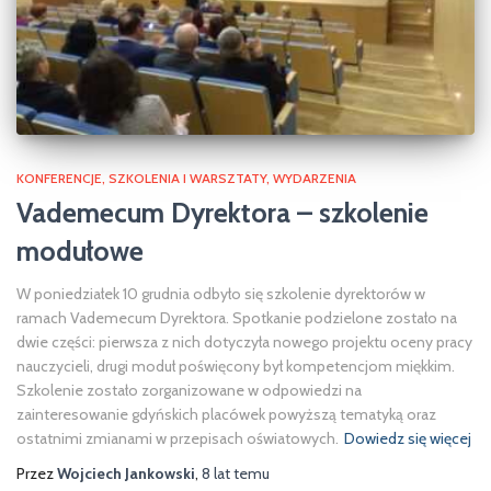
KONFERENCJE
SZKOLENIA I WARSZTATY
WYDARZENIA
Vademecum Dyrektora – szkolenie
modułowe
W poniedziałek 10 grudnia odbyło się szkolenie dyrektorów w
ramach Vademecum Dyrektora. Spotkanie podzielone zostało na
dwie części: pierwsza z nich dotyczyła nowego projektu oceny pracy
nauczycieli, drugi moduł poświęcony był kompetencjom miękkim.
Szkolenie zostało zorganizowane w odpowiedzi na
zainteresowanie gdyńskich placówek powyższą tematyką oraz
ostatnimi zmianami w przepisach oświatowych.
Dowiedz się więcej
Przez
Wojciech Jankowski
,
8 lat
temu