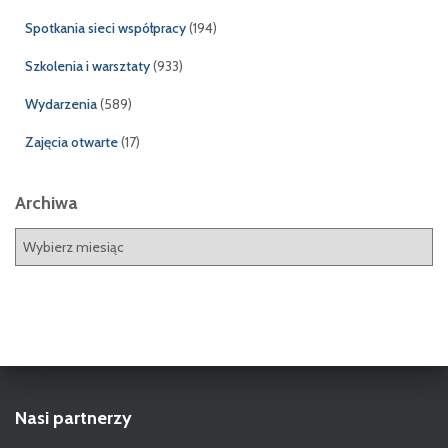
Spotkania sieci współpracy
(194)
Szkolenia i warsztaty
(933)
Wydarzenia
(589)
Zajęcia otwarte
(17)
Archiwa
A
r
c
h
i
w
a
Nasi partnerzy