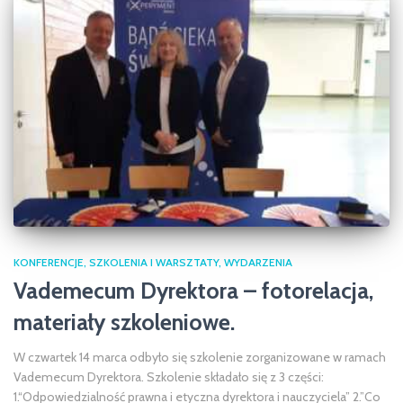
KONFERENCJE
SZKOLENIA I WARSZTATY
WYDARZENIA
Vademecum Dyrektora – fotorelacja,
materiały szkoleniowe.
W czwartek 14 marca odbyło się szkolenie zorganizowane w ramach
Vademecum Dyrektora. Szkolenie składało się z 3 części:
1.“Odpowiedzialność prawna i etyczna dyrektora i nauczyciela” 2.”Co