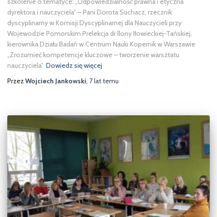
szkolenie o tematyce: „Odpowiedzialność prawna i etyczna
dyrektora i nauczyciela” – Pani Dorota Suchacz, rzecznik
dyscyplinarny w Komisji Dyscyplinarnej dla Nauczycieli przy
Wojewodzie Pomorskim Prelekcja dr Ilony Iłowieckiej-Tańskiej,
kierownika Działu Badań w Centrum Nauki Kopernik w Warszawie
„Zrozumieć kompetencje kluczowe – tworzenie warsztatu
nauczyciela”
Dowiedz się więcej
Przez
Wojciech Jankowski
,
7 lat
temu