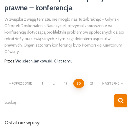
prawne – konferencja
W związku z wagą tematu, nie mogło nas tu zabraknąć – Gdyński
Ośrodek Doskonalenia Nauczycieli otrzymał zaproszenie na
konferencję dotyczącą profilaktyki problemów społecznych dzieci i
młodzieży oraz związanych z tym zagadnieniem aspektów
prawnych. Organizatorem konferencji było Pomorskie Kuratorium
Oświaty.
Przez
Wojciech Jankowski
,
8 lat
temu
Stronicowanie
POPRZEDNIE
1
…
19
20
21
NASTĘPNE
wpisów
S
Szukaj …
z
u
k
Ostatnie wpisy
a