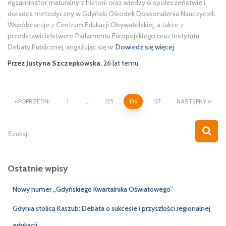
egzaminator maturalny z historii oraz wiedzy o społeczeństwie i
doradca metodyczny w Gdyński Ośrodek Doskonalenia Nauczycieli.
Współpracuje z Centrum Edukacji Obywatelskiej, a także z
przedstawicielstwem Parlamentu Europejskiego oraz Instytutu
Debaty Publicznej, angażując się w
Dowiedz się więcej
Przez
Justyna Szczepkowska
,
26 lat
temu
Stronicowanie
POPRZEDNI
1
…
135
136
137
NASTĘPNY
wpisów
S
Szukaj …
z
u
k
Ostatnie wpisy
a
j
Nowy numer „Gdyńskiego Kwartalnika Oświatowego”
:
Gdynia stolicą Kaszub: Debata o sukcesie i przyszłości regionalnej
edukacji