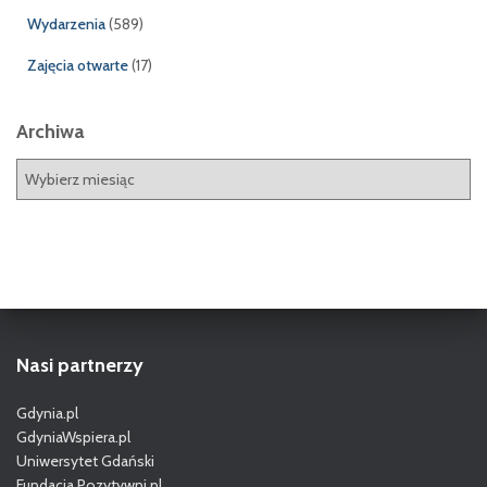
Wydarzenia
(589)
Zajęcia otwarte
(17)
Archiwa
A
r
c
h
i
w
a
Nasi partnerzy
Gdynia.pl
GdyniaWspiera.pl
Uniwersytet Gdański
Fundacja Pozytywni.pl