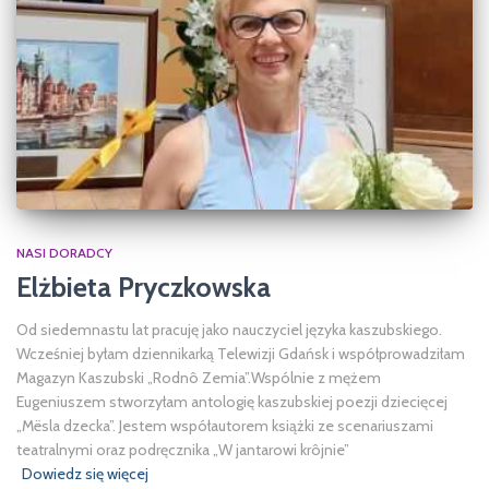
NASI DORADCY
Elżbieta Pryczkowska
Od siedemnastu lat pracuję jako nauczyciel języka kaszubskiego.
Wcześniej byłam dziennikarką Telewizji Gdańsk i współprowadziłam
Magazyn Kaszubski „Rodnô Zemia”.Wspólnie z mężem
Eugeniuszem stworzyłam antologię kaszubskiej poezji dziecięcej
„Mësla dzecka”. Jestem współautorem książki ze scenariuszami
teatralnymi oraz podręcznika „W jantarowi krôjnie”
Dowiedz się więcej