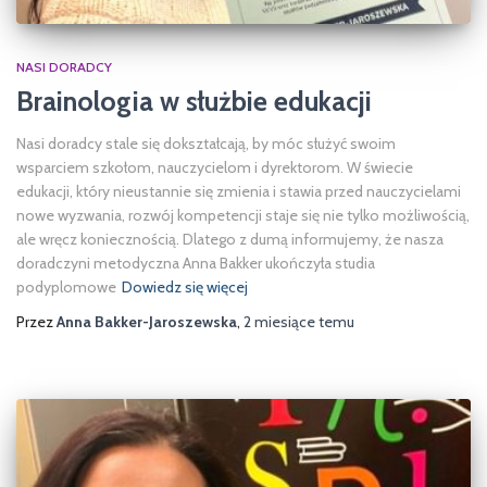
NASI DORADCY
Brainologia w służbie edukacji
Nasi doradcy stale się dokształcają, by móc służyć swoim
wsparciem szkołom, nauczycielom i dyrektorom. W świecie
edukacji, który nieustannie się zmienia i stawia przed nauczycielami
nowe wyzwania, rozwój kompetencji staje się nie tylko możliwością,
ale wręcz koniecznością. Dlatego z dumą informujemy, że nasza
doradczyni metodyczna Anna Bakker ukończyła studia
podyplomowe
Dowiedz się więcej
Przez
Anna Bakker-Jaroszewska
,
2 miesiące
temu