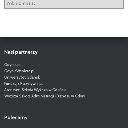
A
r
c
h
i
w
a
Nasi partnerzy
Gdynia.pl
GdyniaWspiera.pl
Uniwersytet Gdański
Fundacja Pozytywni.pl
Ateneum Szkoła Wyższa w Gdańsku
Wyższa Szkoła Administracji i Biznesu w Gdyni
Polecamy