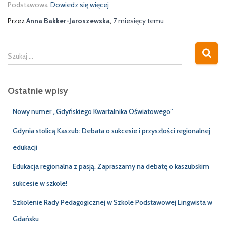
Podstawowa
Dowiedz się więcej
Przez
Anna Bakker-Jaroszewska
,
7 miesięcy
temu
S
Szukaj …
z
u
k
Ostatnie wpisy
a
j
Nowy numer „Gdyńskiego Kwartalnika Oświatowego”
:
Gdynia stolicą Kaszub: Debata o sukcesie i przyszłości regionalnej
edukacji
Edukacja regionalna z pasją. Zapraszamy na debatę o kaszubskim
sukcesie w szkole!
Szkolenie Rady Pedagogicznej w Szkole Podstawowej Lingwista w
Gdańsku