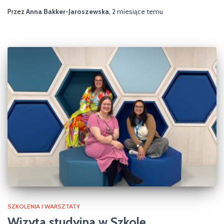
Przez
Anna Bakker-Jaroszewska
,
2 miesiące
temu
SZKOLENIA I WARSZTATY
Wizyta studyjna w Szkole