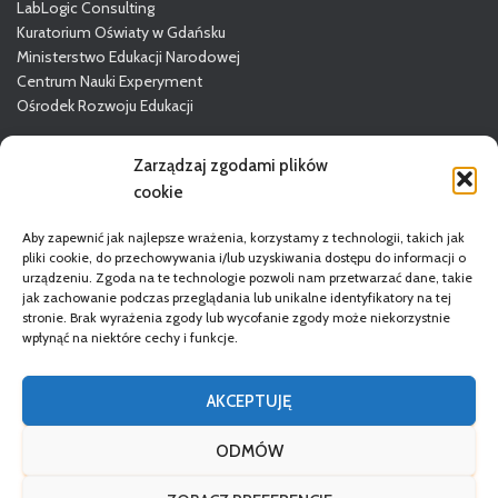
LabLogic Consulting
Kuratorium Oświaty w Gdańsku
Ministerstwo Edukacji Narodowej
Centrum Nauki Experyment
Ośrodek Rozwoju Edukacji
Więcej o GODN
Zarządzaj zgodami plików
cookie
Aby zapewnić jak najlepsze wrażenia, korzystamy z technologii, takich jak
pliki cookie, do przechowywania i/lub uzyskiwania dostępu do informacji o
urządzeniu. Zgoda na te technologie pozwoli nam przetwarzać dane, takie
jak zachowanie podczas przeglądania lub unikalne identyfikatory na tej
stronie. Brak wyrażenia zgody lub wycofanie zgody może niekorzystnie
wpłynąć na niektóre cechy i funkcje.
STRONA GŁÓWNA
DORADCY
REGULAMIN
AKCEPTUJĘ
POLITYKA PRYWATNOŚCI
DEKLARACJA DOSTĘPNOŚCI
ODMÓW
RODO