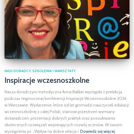
NASI DORADCY
SZKOLENIA I WARSZTATY
Inspiracje wczesnoszkolne
Nasza doradczyni metodyczna Anna Bakker wystąpiła z prelekcją
podczas tegorocznej konferencji Inspiracje Wczesnoszkolne 2026
w Warszawie. Wydarzenie, które od lat gromadzi nauczycieli edukacji
wczesnoszkolnej z całej Polski, stanowi przestrzeń wymiany
doświadczeń, prezentacji dobrych praktyk oraz poszukiwania
skutecznych rozwiązań wspierających rozwój uczniów. W swoim
wystąpieniu pt. „Wpływ na dobre relacje i
Dowiedz się więcej