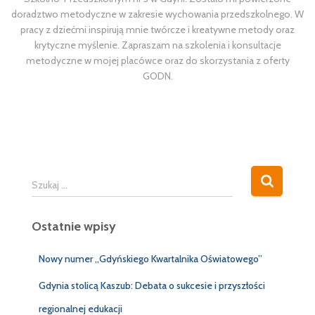
doradztwo metodyczne w zakresie wychowania przedszkolnego. W
pracy z dziećmi inspirują mnie twórcze i kreatywne metody oraz
krytyczne myślenie. Zapraszam na szkolenia i konsultacje
metodyczne w mojej placówce oraz do skorzystania z oferty
GODN.
S
Szukaj …
z
u
Ostatnie wpisy
k
a
j
Nowy numer „Gdyńskiego Kwartalnika Oświatowego”
:
Gdynia stolicą Kaszub: Debata o sukcesie i przyszłości
regionalnej edukacji