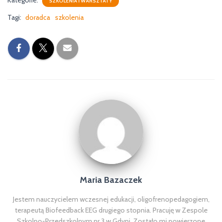
SZKOLENIA I WARSZTATY
Tagi:
doradca
szkolenia
Maria Bazaczek
Jestem nauczycielem wczesnej edukacji, oligofrenopedagogiem,
terapeutą Biofeedback EEG drugiego stopnia. Pracuję w Zespole
Szkolno-Przedszkolnym nr 3 w Gdyni. Zostało mi powierzone