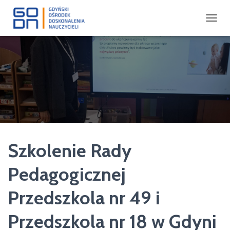
P
R
Z
E
Ł
Ą
C
Z
N
A
W
I
Szkolenie Rady
G
A
C
Pedagogicznej
J
Ę
Przedszkola nr 49 i
Przedszkola nr 18 w Gdyni