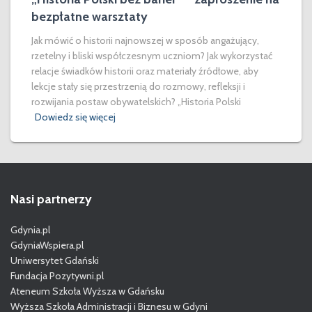
bezpłatne warsztaty
Jak mówić o historii najnowszej w sposób angażujący,
rzetelny i bliski współczesnym uczniom? Jak wykorzystać
relacje świadków historii oraz materiały źródłowe, aby
lekcje stały się przestrzenią do rozmowy, refleksji i
rozwijania postaw obywatelskich? „Historia Polski
Dowiedz się więcej
Nasi partnerzy
Gdynia.pl
GdyniaWspiera.pl
Uniwersytet Gdański
Fundacja Pozytywni.pl
Ateneum Szkoła Wyższa w Gdańsku
Wyższa Szkoła Administracji i Biznesu w Gdyni