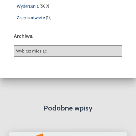
Wydarzenia
(589)
Zajęcia otwarte
(17)
Archiwa
A
r
c
h
i
w
a
Podobne wpisy