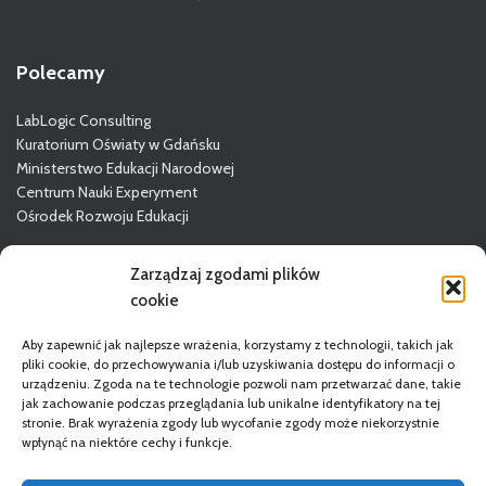
Polecamy
LabLogic Consulting
Kuratorium Oświaty w Gdańsku
Ministerstwo Edukacji Narodowej
Centrum Nauki Experyment
Ośrodek Rozwoju Edukacji
Więcej o GODN
Zarządzaj zgodami plików
cookie
Aby zapewnić jak najlepsze wrażenia, korzystamy z technologii, takich jak
pliki cookie, do przechowywania i/lub uzyskiwania dostępu do informacji o
urządzeniu. Zgoda na te technologie pozwoli nam przetwarzać dane, takie
jak zachowanie podczas przeglądania lub unikalne identyfikatory na tej
stronie. Brak wyrażenia zgody lub wycofanie zgody może niekorzystnie
wpłynąć na niektóre cechy i funkcje.
STRONA GŁÓWNA
DORADCY
REGULAMIN