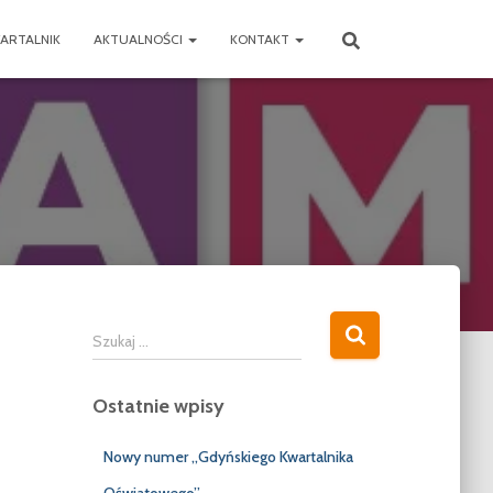
ARTALNIK
AKTUALNOŚCI
KONTAKT
S
Szukaj …
z
u
Ostatnie wpisy
k
a
j
Nowy numer „Gdyńskiego Kwartalnika
: