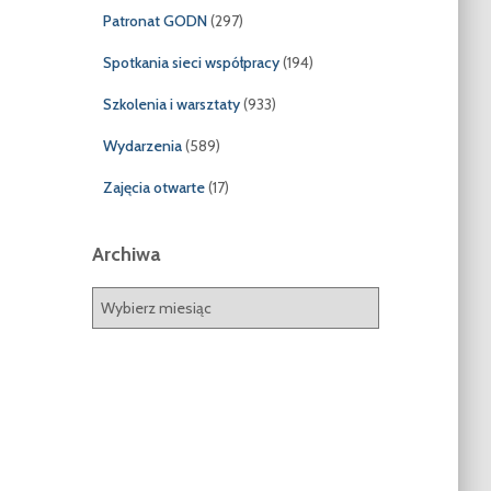
Patronat GODN
(297)
Spotkania sieci współpracy
(194)
Szkolenia i warsztaty
(933)
Wydarzenia
(589)
Zajęcia otwarte
(17)
Archiwa
A
r
c
h
i
w
a