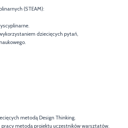
plinarnych (STEAM):
dyscyplinarne.
 wykorzystaniem dziecięcych pytań,
 naukowego.
iecięcych metodą Design Thinking.
ą pracy metodą projektu uczestników warsztatów.