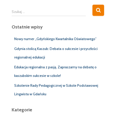
S
Szukaj …
z
u
Ostatnie wpisy
k
a
j
Nowy numer „Gdyńskiego Kwartalnika Oświatowego”
:
Gdynia stolicą Kaszub: Debata o sukcesie i przyszłości
regionalnej edukacji
Edukacja regionalna z pasją. Zapraszamy na debatę o
kaszubskim sukcesie w szkole!
Szkolenie Rady Pedagogicznej w Szkole Podstawowej
Lingwista w Gdańsku
Kategorie