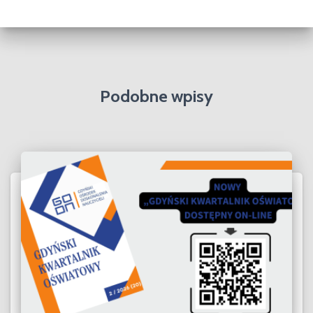
h
i
w
a
Podobne wpisy