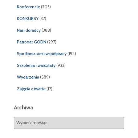
Konferencje
(203)
KONKURSY
(37)
Nasi doradcy
(388)
Patronat GODN
(297)
Spotkania sieci współpracy
(194)
Szkolenia i warsztaty
(933)
Wydarzenia
(589)
Zajęcia otwarte
(17)
Archiwa
A
r
c