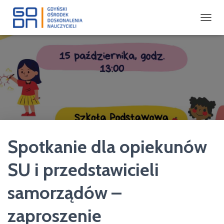
P
R
Z
E
Ł
Ą
C
Z
N
A
W
I
Spotkanie dla opiekunów
G
A
C
SU i przedstawicieli
J
Ę
samorządów –
zaproszenie