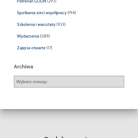
Patronat GODN
(297)
Spotkania sieci współpracy
(194)
Szkolenia i warsztaty
(933)
Wydarzenia
(589)
Zajęcia otwarte
(17)
Archiwa
A
r
c
h
i
w
a