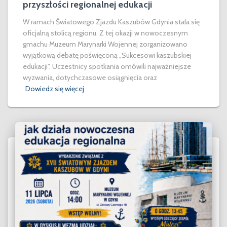
przyszłości regionalnej edukacji
W ramach Światowego Zjazdu Kaszubów Gdynia stała się
oficjalną stolicą regionu. Z tej okazji w nowoczesnym
gmachu Muzeum Marynarki Wojennej zorganizowano
wyjątkową debatę poświęconą „Sukcesowi kaszubskiej
edukacji”. Uczestnicy spotkania omówili najważniejsze
wyzwania, dotychczasowe osiągnięcia oraz
Dowiedz się więcej