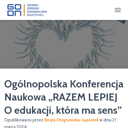
P
R
Z
E
Ł
Ą
C
Z
N
A
W
I
Ogólnopolska Konferencja
G
A
C
Naukowa „RAZEM LEPIEJ
J
Ę
O edukacji, która ma sens”
Opublikowano przez
Beata Chojnowska-Gąsiorek
w dniu
21
marca 2024