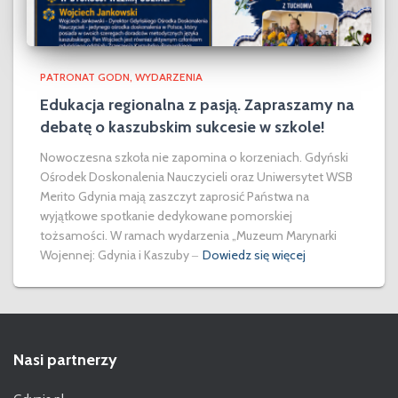
PATRONAT GODN
WYDARZENIA
Edukacja regionalna z pasją. Zapraszamy na
debatę o kaszubskim sukcesie w szkole!
Nowoczesna szkoła nie zapomina o korzeniach. Gdyński
Ośrodek Doskonalenia Nauczycieli oraz Uniwersytet WSB
Merito Gdynia mają zaszczyt zaprosić Państwa na
wyjątkowe spotkanie dedykowane pomorskiej
tożsamości. W ramach wydarzenia „Muzeum Marynarki
Wojennej: Gdynia i Kaszuby ‒
Dowiedz się więcej
Nasi partnerzy