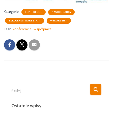
Kategorie:
KONFERENCJE
NASI DORADCY
SZKOLENIA I WARSZTATY
WYDARZENIA
Tagi:
konferencja
współpraca
S
Szukaj …
z
u
Ostatnie wpisy
k
a