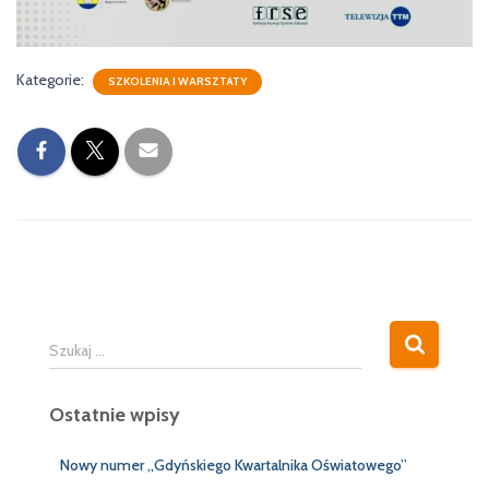
Kategorie:
SZKOLENIA I WARSZTATY
S
Szukaj …
z
u
Ostatnie wpisy
k
a
j
Nowy numer „Gdyńskiego Kwartalnika Oświatowego”
: