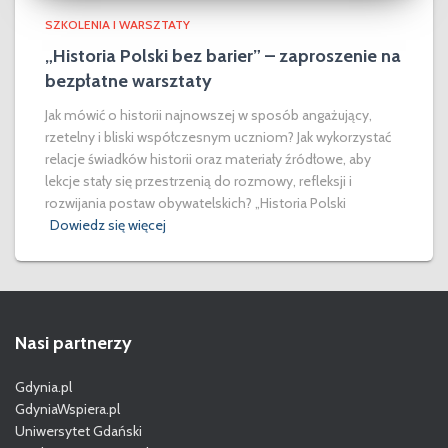
SZKOLENIA I WARSZTATY
„Historia Polski bez barier” – zaproszenie na
bezpłatne warsztaty
Jak mówić o historii najnowszej w sposób angażujący,
rzetelny i bliski współczesnym uczniom? Jak wykorzystać
relacje świadków historii oraz materiały źródłowe, aby
lekcje stały się przestrzenią do rozmowy, refleksji i
rozwijania postaw obywatelskich? „Historia Polski
Dowiedz się więcej
Nasi partnerzy
Gdynia.pl
GdyniaWspiera.pl
Uniwersytet Gdański