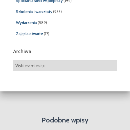
Spotkania sieci współpracy
(194)
Szkolenia i warsztaty
(933)
Wydarzenia
(589)
Zajęcia otwarte
(17)
Archiwa
A
r
c
h
i
w
a
Podobne wpisy