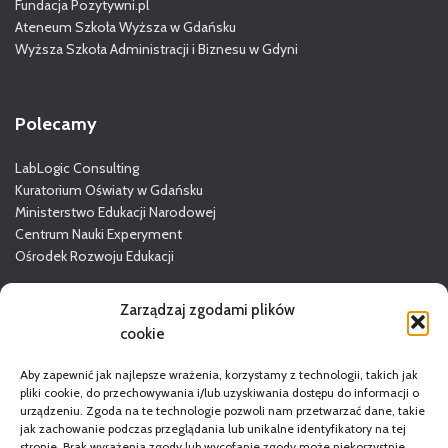
Fundacja Pozytywni.pl
Ateneum Szkoła Wyższa w Gdańsku
Wyższa Szkoła Administracji i Biznesu w Gdyni
Polecamy
LabLogic Consulting
Kuratorium Oświaty w Gdańsku
Ministerstwo Edukacji Narodowej
Centrum Nauki Experyment
Ośrodek Rozwoju Edukacji
Więcej o GODN
Zarządzaj zgodami plików
cookie
Aby zapewnić jak najlepsze wrażenia, korzystamy z technologii, takich jak
pliki cookie, do przechowywania i/lub uzyskiwania dostępu do informacji o
urządzeniu. Zgoda na te technologie pozwoli nam przetwarzać dane, takie
jak zachowanie podczas przeglądania lub unikalne identyfikatory na tej
stronie. Brak wyrażenia zgody lub wycofanie zgody może niekorzystnie