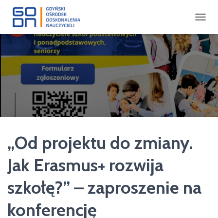
P
R
Z
E
Ł
Ą
C
Z
N
A
W
I
„Od projektu do zmiany.
G
A
C
Jak Erasmus+ rozwija
J
Ę
szkołę?” – zaproszenie na
konferencję