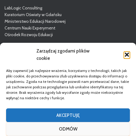
LabLogic Consulting
Kuratorium Oświaty w Gdańsku
Ministerstwo Edukacji Narodowej
Centrum Nauki Experyment
Ośrodek Rozwoju Edukacji
Więcej o GODN
Zarządzaj zgodami plików
cookie
Aby zapewnić jak najlepsze wrażenia, korzystamy z technologii, takich jak
pliki cookie, do przechowywania i/lub uzyskiwania dostępu do informacji o
urządzeniu. Zgoda na te technologie pozwoli nam przetwarzać dane, takie
jak zachowanie podczas przeglądania lub unikalne identyfikatory na tej
stronie. Brak wyrażenia zgody lub wycofanie zgody może niekorzystnie
wpłynąć na niektóre cechy i funkcje.
STRONA GŁÓWNA
DORADCY
REGULAMIN
AKCEPTUJĘ
POLITYKA PRYWATNOŚCI
DEKLARACJA DOSTĘPNOŚCI
ODMÓW
RODO