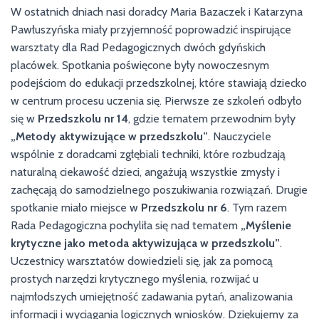
W ostatnich dniach nasi doradcy Maria Bazaczek i Katarzyna
Pawłuszyńska miały przyjemność poprowadzić inspirujące
warsztaty dla Rad Pedagogicznych dwóch gdyńskich
placówek. Spotkania poświęcone były nowoczesnym
podejściom do edukacji przedszkolnej, które stawiają dziecko
w centrum procesu uczenia się. Pierwsze ze szkoleń odbyło
się w
Przedszkolu nr 14
, gdzie tematem przewodnim były
„Metody aktywizujące w przedszkolu”
. Nauczyciele
wspólnie z doradcami zgłębiali techniki, które rozbudzają
naturalną ciekawość dzieci, angażują wszystkie zmysły i
zachęcają do samodzielnego poszukiwania rozwiązań. Drugie
spotkanie miało miejsce w
Przedszkolu nr 6
. Tym razem
Rada Pedagogiczna pochyliła się nad tematem
„Myślenie
krytyczne jako metoda aktywizująca w przedszkolu”
.
Uczestnicy warsztatów dowiedzieli się, jak za pomocą
prostych narzędzi krytycznego myślenia, rozwijać u
najmłodszych umiejętność zadawania pytań, analizowania
informacji i wyciągania logicznych wniosków. Dziękujemy za