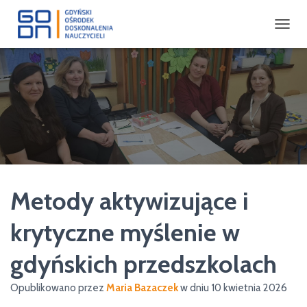
P
R
Z
E
Ł
Ą
C
Z
N
A
W
I
Metody aktywizujące i
G
A
C
krytyczne myślenie w
J
Ę
gdyńskich przedszkolach
Opublikowano przez
Maria Bazaczek
w dniu
10 kwietnia 2026