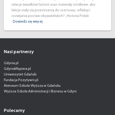
relacje świadków historii oraz materiały źródłowe, aby
lekcje stały się przestrzenią do rozmowy, refleksji i
rozwijania postaw obywatelskich? „Historia Polski
Dowiedz się więcej
Nasi partnerzy
Gdynia.pl
GdyniaWspiera.pl
Uniwersytet Gdański
Fundacja Pozytywni.pl
Ateneum Szkoła Wyższa w Gdańsku
Wyższa Szkoła Administracji i Biznesu w Gdyni
Polecamy