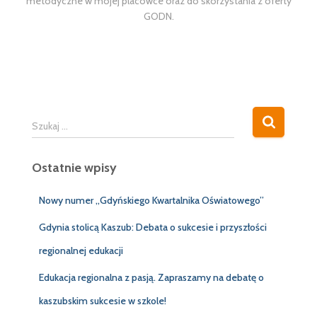
metodyczne w mojej placówce oraz do skorzystania z oferty
GODN.
S
Szukaj …
z
u
Ostatnie wpisy
k
a
j
Nowy numer „Gdyńskiego Kwartalnika Oświatowego”
:
Gdynia stolicą Kaszub: Debata o sukcesie i przyszłości
regionalnej edukacji
Edukacja regionalna z pasją. Zapraszamy na debatę o
kaszubskim sukcesie w szkole!