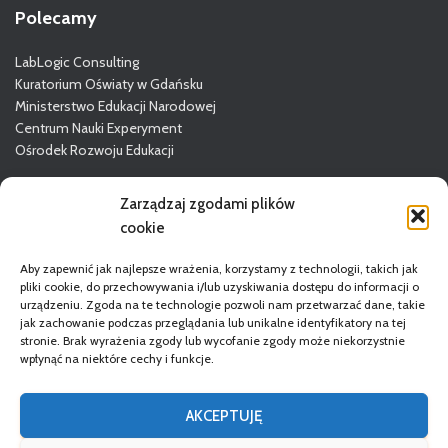
Polecamy
LabLogic Consulting
Kuratorium Oświaty w Gdańsku
Ministerstwo Edukacji Narodowej
Centrum Nauki Experyment
Ośrodek Rozwoju Edukacji
Więcej o GODN
Zarządzaj zgodami plików
cookie
Aby zapewnić jak najlepsze wrażenia, korzystamy z technologii, takich jak
pliki cookie, do przechowywania i/lub uzyskiwania dostępu do informacji o
urządzeniu. Zgoda na te technologie pozwoli nam przetwarzać dane, takie
jak zachowanie podczas przeglądania lub unikalne identyfikatory na tej
stronie. Brak wyrażenia zgody lub wycofanie zgody może niekorzystnie
wpłynąć na niektóre cechy i funkcje.
STRONA GŁÓWNA
DORADCY
REGULAMIN
AKCEPTUJĘ
POLITYKA PRYWATNOŚCI
DEKLARACJA DOSTĘPNOŚCI