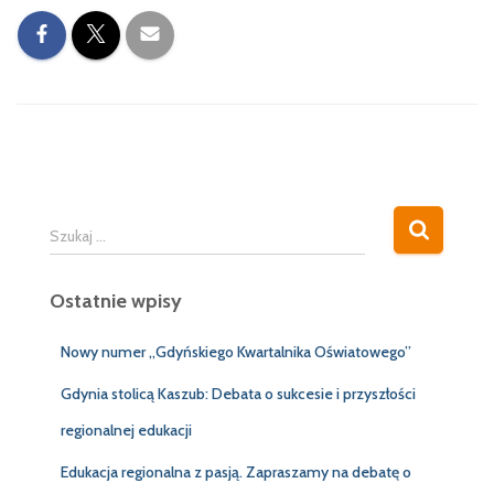
S
Szukaj …
z
u
Ostatnie wpisy
k
a
j
Nowy numer „Gdyńskiego Kwartalnika Oświatowego”
:
Gdynia stolicą Kaszub: Debata o sukcesie i przyszłości
regionalnej edukacji
Edukacja regionalna z pasją. Zapraszamy na debatę o