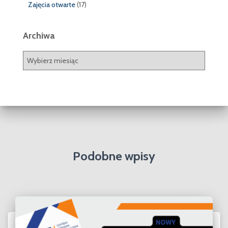
Zajęcia otwarte
(17)
Archiwa
A
r
c
h
i
w
a
Podobne wpisy