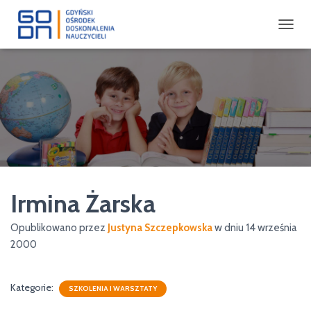
P
R
Z
E
Ł
Ą
C
Z
N
A
W
I
Irmina Żarska
G
A
C
Opublikowano przez
Justyna Szczepkowska
w dniu
14 września
J
2000
Ę
Kategorie:
SZKOLENIA I WARSZTATY