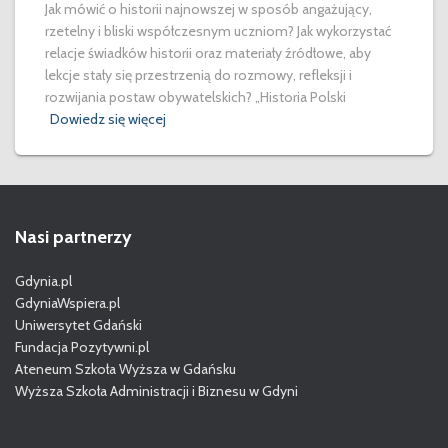
Jak mówić o historii najnowszej w sposób angażujący,
rzetelny i bliski współczesnym uczniom? Jak wykorzystać
relacje świadków historii oraz materiały źródłowe, aby
lekcje stały się przestrzenią do rozmowy, refleksji i
rozwijania postaw obywatelskich? „Historia Polski
Dowiedz się więcej
Nasi partnerzy
Gdynia.pl
GdyniaWspiera.pl
Uniwersytet Gdański
Fundacja Pozytywni.pl
Ateneum Szkoła Wyższa w Gdańsku
Wyższa Szkoła Administracji i Biznesu w Gdyni