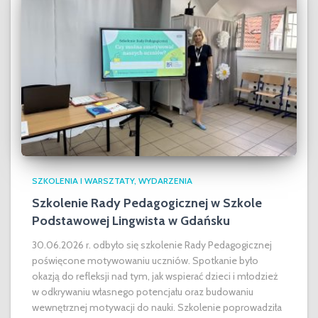
SZKOLENIA I WARSZTATY
WYDARZENIA
Szkolenie Rady Pedagogicznej w Szkole
Podstawowej Lingwista w Gdańsku
30.06.2026 r. odbyło się szkolenie Rady Pedagogicznej
poświęcone motywowaniu uczniów. Spotkanie było
okazją do refleksji nad tym, jak wspierać dzieci i młodzież
w odkrywaniu własnego potencjału oraz budowaniu
wewnętrznej motywacji do nauki. Szkolenie poprowadziła