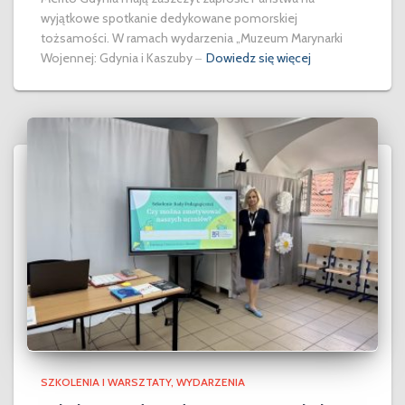
wyjątkowe spotkanie dedykowane pomorskiej
tożsamości. W ramach wydarzenia „Muzeum Marynarki
Wojennej: Gdynia i Kaszuby ‒
Dowiedz się więcej
SZKOLENIA I WARSZTATY
WYDARZENIA