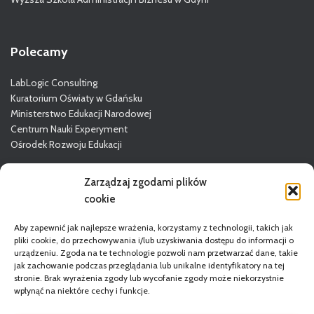
Polecamy
LabLogic Consulting
Kuratorium Oświaty w Gdańsku
Ministerstwo Edukacji Narodowej
Centrum Nauki Experyment
Ośrodek Rozwoju Edukacji
Więcej o GODN
Zarządzaj zgodami plików
cookie
Aby zapewnić jak najlepsze wrażenia, korzystamy z technologii, takich jak
pliki cookie, do przechowywania i/lub uzyskiwania dostępu do informacji o
urządzeniu. Zgoda na te technologie pozwoli nam przetwarzać dane, takie
jak zachowanie podczas przeglądania lub unikalne identyfikatory na tej
stronie. Brak wyrażenia zgody lub wycofanie zgody może niekorzystnie
wpłynąć na niektóre cechy i funkcje.
STRONA GŁÓWNA
DORADCY
REGULAMIN