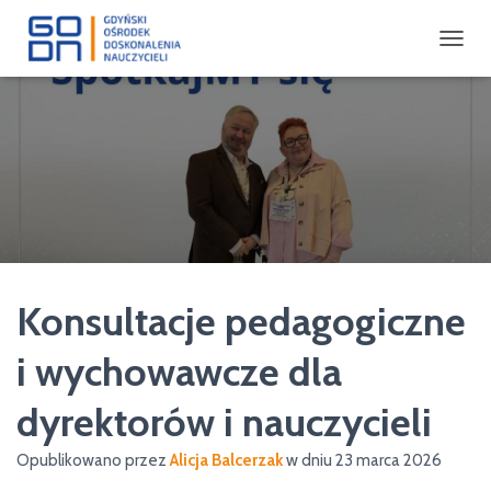
P
R
Z
E
Ł
Ą
C
Z
N
A
W
I
Konsultacje pedagogiczne
G
A
C
i wychowawcze dla
J
Ę
dyrektorów i nauczycieli
Opublikowano przez
Alicja Balcerzak
w dniu
23 marca 2026