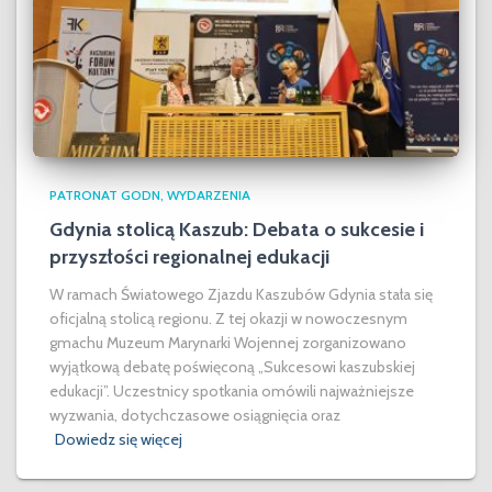
PATRONAT GODN
WYDARZENIA
Gdynia stolicą Kaszub: Debata o sukcesie i
przyszłości regionalnej edukacji
W ramach Światowego Zjazdu Kaszubów Gdynia stała się
oficjalną stolicą regionu. Z tej okazji w nowoczesnym
gmachu Muzeum Marynarki Wojennej zorganizowano
wyjątkową debatę poświęconą „Sukcesowi kaszubskiej
edukacji”. Uczestnicy spotkania omówili najważniejsze
wyzwania, dotychczasowe osiągnięcia oraz
Dowiedz się więcej