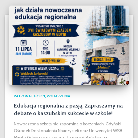
PATRONAT GODN
WYDARZENIA
Edukacja regionalna z pasją. Zapraszamy na
debatę o kaszubskim sukcesie w szkole!
Nowoczesna szkoła nie zapomina o korzeniach. Gdyński
Ośrodek Doskonalenia Nauczycieli oraz Uniwersytet WSB
Merito Gdynia mają zaszczyt zaprosić Państwa na