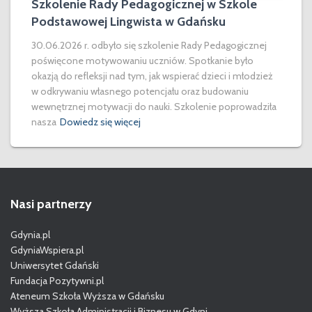
Szkolenie Rady Pedagogicznej w Szkole
Podstawowej Lingwista w Gdańsku
30.06.2026 r. odbyło się szkolenie Rady Pedagogicznej
poświęcone motywowaniu uczniów. Spotkanie było
okazją do refleksji nad tym, jak wspierać dzieci i młodzież
w odkrywaniu własnego potencjału oraz budowaniu
wewnętrznej motywacji do nauki. Szkolenie poprowadziła
nasza
Dowiedz się więcej
Nasi partnerzy
Gdynia.pl
GdyniaWspiera.pl
Uniwersytet Gdański
Fundacja Pozytywni.pl
Ateneum Szkoła Wyższa w Gdańsku
Wyższa Szkoła Administracji i Biznesu w Gdyni