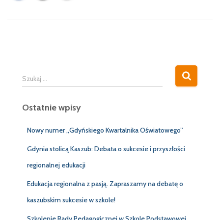
S
Szukaj …
z
u
Ostatnie wpisy
k
a
j
Nowy numer „Gdyńskiego Kwartalnika Oświatowego”
:
Gdynia stolicą Kaszub: Debata o sukcesie i przyszłości
regionalnej edukacji
Edukacja regionalna z pasją. Zapraszamy na debatę o
kaszubskim sukcesie w szkole!
Szkolenie Rady Pedagogicznej w Szkole Podstawowej