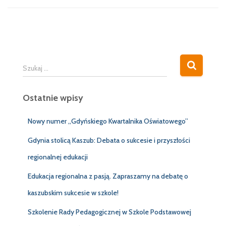
S
Szukaj …
z
u
Ostatnie wpisy
k
a
j
Nowy numer „Gdyńskiego Kwartalnika Oświatowego”
:
Gdynia stolicą Kaszub: Debata o sukcesie i przyszłości
regionalnej edukacji
Edukacja regionalna z pasją. Zapraszamy na debatę o
kaszubskim sukcesie w szkole!
Szkolenie Rady Pedagogicznej w Szkole Podstawowej