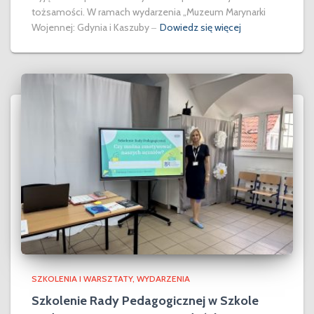
tożsamości. W ramach wydarzenia „Muzeum Marynarki
Wojennej: Gdynia i Kaszuby ‒
Dowiedz się więcej
SZKOLENIA I WARSZTATY
WYDARZENIA
Szkolenie Rady Pedagogicznej w Szkole