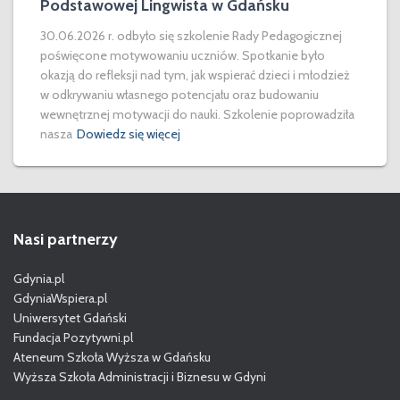
Podstawowej Lingwista w Gdańsku
30.06.2026 r. odbyło się szkolenie Rady Pedagogicznej
poświęcone motywowaniu uczniów. Spotkanie było
okazją do refleksji nad tym, jak wspierać dzieci i młodzież
w odkrywaniu własnego potencjału oraz budowaniu
wewnętrznej motywacji do nauki. Szkolenie poprowadziła
nasza
Dowiedz się więcej
Nasi partnerzy
Gdynia.pl
GdyniaWspiera.pl
Uniwersytet Gdański
Fundacja Pozytywni.pl
Ateneum Szkoła Wyższa w Gdańsku
Wyższa Szkoła Administracji i Biznesu w Gdyni