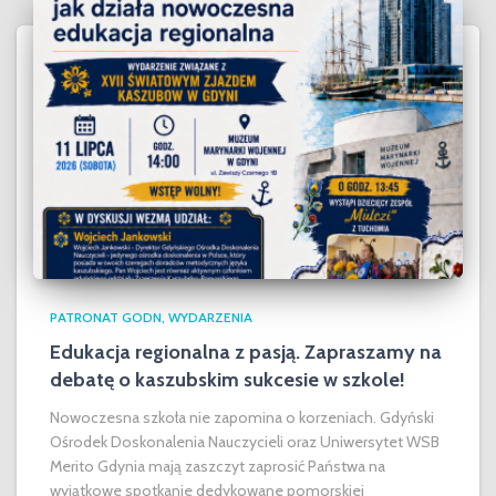
PATRONAT GODN
WYDARZENIA
Edukacja regionalna z pasją. Zapraszamy na
debatę o kaszubskim sukcesie w szkole!
Nowoczesna szkoła nie zapomina o korzeniach. Gdyński
Ośrodek Doskonalenia Nauczycieli oraz Uniwersytet WSB
Merito Gdynia mają zaszczyt zaprosić Państwa na
wyjątkowe spotkanie dedykowane pomorskiej