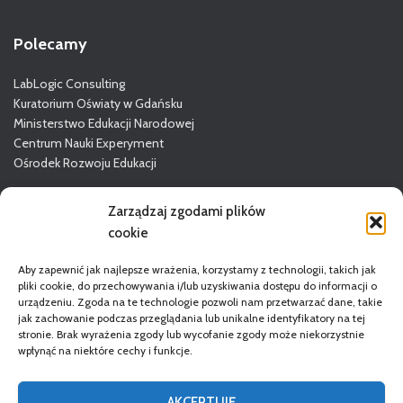
Polecamy
LabLogic Consulting
Kuratorium Oświaty w Gdańsku
Ministerstwo Edukacji Narodowej
Centrum Nauki Experyment
Ośrodek Rozwoju Edukacji
Więcej o GODN
Zarządzaj zgodami plików
cookie
Aby zapewnić jak najlepsze wrażenia, korzystamy z technologii, takich jak
pliki cookie, do przechowywania i/lub uzyskiwania dostępu do informacji o
urządzeniu. Zgoda na te technologie pozwoli nam przetwarzać dane, takie
jak zachowanie podczas przeglądania lub unikalne identyfikatory na tej
stronie. Brak wyrażenia zgody lub wycofanie zgody może niekorzystnie
wpłynąć na niektóre cechy i funkcje.
STRONA GŁÓWNA
DORADCY
REGULAMIN
AKCEPTUJĘ