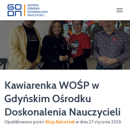
P
R
Z
E
Ł
Ą
C
Z
N
A
W
I
Kawiarenka WOŚP w
G
A
C
Gdyńskim Ośrodku
J
Ę
Doskonalenia Nauczycieli
Opublikowano przez
Alicja Balcerzak
w dniu
27 stycznia 2026