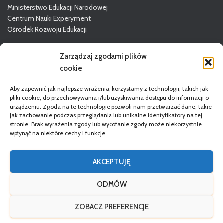
Ministerstwo Edukacji Narodowej
Centrum Nauki Experyment
Ośrodek Rozwoju Edukacji
Więcej o GODN
Zarządzaj zgodami plików
cookie
Aby zapewnić jak najlepsze wrażenia, korzystamy z technologii, takich jak
pliki cookie, do przechowywania i/lub uzyskiwania dostępu do informacji o
urządzeniu. Zgoda na te technologie pozwoli nam przetwarzać dane, takie
jak zachowanie podczas przeglądania lub unikalne identyfikatory na tej
stronie. Brak wyrażenia zgody lub wycofanie zgody może niekorzystnie
wpłynąć na niektóre cechy i funkcje.
STRONA GŁÓWNA
DORADCY
REGULAMIN
AKCEPTUJĘ
POLITYKA PRYWATNOŚCI
DEKLARACJA DOSTĘPNOŚCI
ODMÓW
RODO
ZOBACZ PREFERENCJE
Wsparcie techniczne:
LabLogic
Copyright 2024