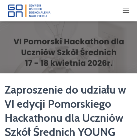
P
R
Z
E
Ł
Ą
C
Z
N
A
W
I
Zaproszenie do udziału w
G
A
C
VI edycji Pomorskiego
J
Ę
Hackathonu dla Uczniów
Szkół Średnich YOUNG