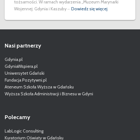
tożsamości. W ramach wydarzenia „Muzeum Marynarki
Wojennej: Gdynia i Kaszuby ‒
Dowiedz się więcej
Nasi partnerzy
Gdynia.pl
GdyniaWspiera.pl
Uniwersytet Gdański
Fundacja Pozytywni.pl
Ateneum Szkoła Wyższa w Gdańsku
Wyższa Szkoła Administracji i Biznesu w Gdyni
Polecamy
LabLogic Consulting
Kuratorium Oświaty w Gdańsku