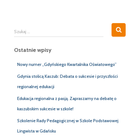
S
Szukaj …
z
u
Ostatnie wpisy
k
a
j
Nowy numer „Gdyńskiego Kwartalnika Oświatowego”
:
Gdynia stolicą Kaszub: Debata o sukcesie i przyszłości
regionalnej edukacji
Edukacja regionalna z pasją. Zapraszamy na debatę o
kaszubskim sukcesie w szkole!
Szkolenie Rady Pedagogicznej w Szkole Podstawowej
Lingwista w Gdańsku