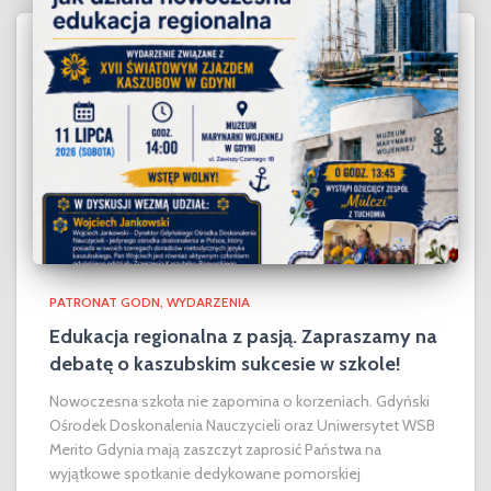
PATRONAT GODN
WYDARZENIA
Edukacja regionalna z pasją. Zapraszamy na
debatę o kaszubskim sukcesie w szkole!
Nowoczesna szkoła nie zapomina o korzeniach. Gdyński
Ośrodek Doskonalenia Nauczycieli oraz Uniwersytet WSB
Merito Gdynia mają zaszczyt zaprosić Państwa na
wyjątkowe spotkanie dedykowane pomorskiej