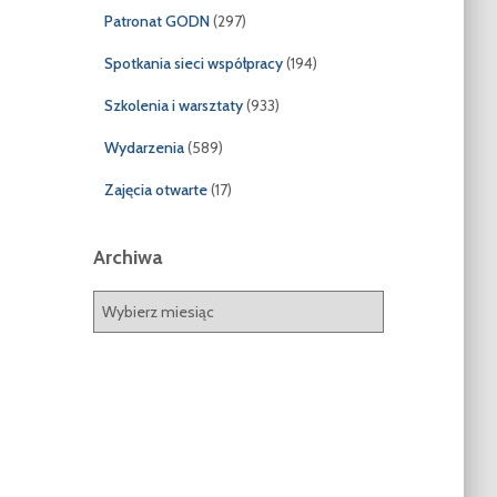
Patronat GODN
(297)
Spotkania sieci współpracy
(194)
Szkolenia i warsztaty
(933)
Wydarzenia
(589)
Zajęcia otwarte
(17)
Archiwa
A
r
c
h
i
w
a