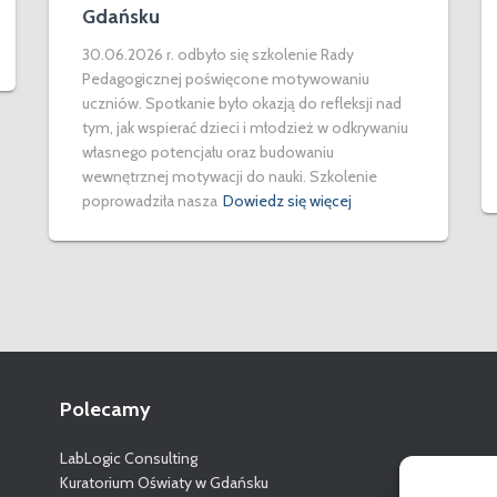
Gdańsku
30.06.2026 r. odbyło się szkolenie Rady
Pedagogicznej poświęcone motywowaniu
uczniów. Spotkanie było okazją do refleksji nad
tym, jak wspierać dzieci i młodzież w odkrywaniu
własnego potencjału oraz budowaniu
wewnętrznej motywacji do nauki. Szkolenie
poprowadziła nasza
Dowiedz się więcej
Polecamy
LabLogic Consulting
Kuratorium Oświaty w Gdańsku