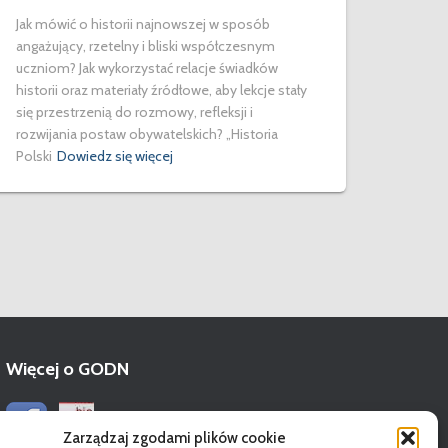
Jak mówić o historii najnowszej w sposób
angażujący, rzetelny i bliski współczesnym
uczniom? Jak wykorzystać relacje świadków
historii oraz materiały źródłowe, aby lekcje stały
się przestrzenią do rozmowy, refleksji i
rozwijania postaw obywatelskich? „Historia
Polski
Dowiedz się więcej
Więcej o GODN
Zarządzaj zgodami plików cookie