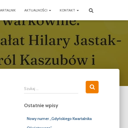
ARTALNIK
AKTUALNOŚCI
KONTAKT
S
Szukaj …
z
u
Ostatnie wpisy
k
a
j
Nowy numer „Gdyńskiego Kwartalnika
: