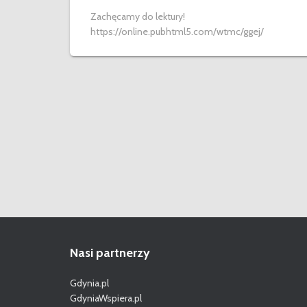
Zachęcamy do lektury!
https://online.pubhtml5.com/wtmc/ggej/
Nasi partnerzy
Gdynia.pl
GdyniaWspiera.pl