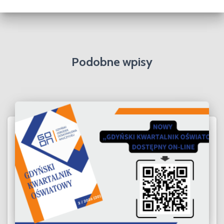
i
w
a
Podobne wpisy