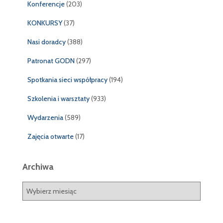
Konferencje
(203)
KONKURSY
(37)
Nasi doradcy
(388)
Patronat GODN
(297)
Spotkania sieci współpracy
(194)
Szkolenia i warsztaty
(933)
Wydarzenia
(589)
Zajęcia otwarte
(17)
Archiwa
A
r
c
h