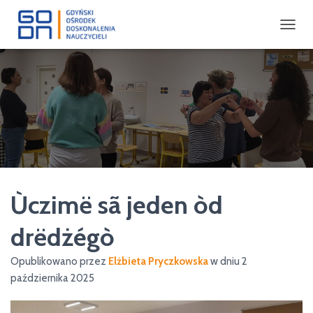
P
R
Z
E
Ł
Ą
C
Z
N
A
W
I
Ùczimë sã jeden òd
G
A
C
drëdżégò
J
Ę
Opublikowano przez
Elżbieta Pryczkowska
w dniu
2
października 2025