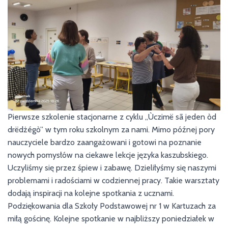
Pierwsze szkolenie stacjonarne z cyklu „Ùczimë sã jeden òd
drëdżégò” w tym roku szkolnym za nami. Mimo późnej pory
nauczyciele bardzo zaangażowani i gotowi na poznanie
nowych pomysłów na ciekawe lekcje języka kaszubskiego.
Uczyliśmy się przez śpiew i zabawę. Dzieliłyśmy się naszymi
problemami i radościami w codziennej pracy. Takie warsztaty
dodają inspiracji na kolejne spotkania z ucznami.
Podziękowania dla Szkoły Podstawowej nr 1 w Kartuzach za
miłą gościnę. Kolejne spotkanie w najbliższy poniedziałek w