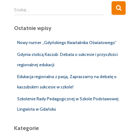
S
Szukaj …
z
u
Ostatnie wpisy
k
a
j
Nowy numer „Gdyńskiego Kwartalnika Oświatowego”
:
Gdynia stolicą Kaszub: Debata o sukcesie i przyszłości
regionalnej edukacji
Edukacja regionalna z pasją. Zapraszamy na debatę o
kaszubskim sukcesie w szkole!
Szkolenie Rady Pedagogicznej w Szkole Podstawowej
Lingwista w Gdańsku
Kategorie