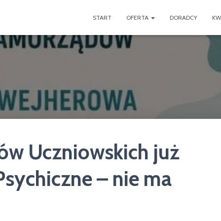
START
OFERTA
DORADCY
KW
w Uczniowskich już
Psychiczne – nie ma