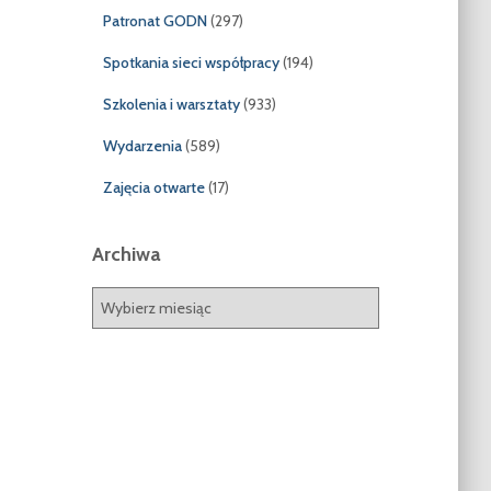
Patronat GODN
(297)
Spotkania sieci współpracy
(194)
Szkolenia i warsztaty
(933)
Wydarzenia
(589)
Zajęcia otwarte
(17)
Archiwa
A
r
c
h
i
w
a