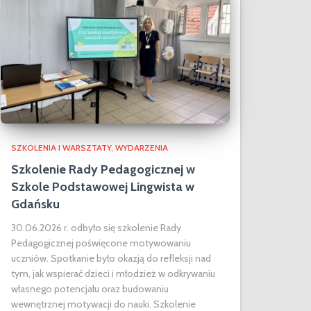
SZKOLENIA I WARSZTATY
WYDARZENIA
Szkolenie Rady Pedagogicznej w
Szkole Podstawowej Lingwista w
Gdańsku
30.06.2026 r. odbyło się szkolenie Rady
Pedagogicznej poświęcone motywowaniu
uczniów. Spotkanie było okazją do refleksji nad
tym, jak wspierać dzieci i młodzież w odkrywaniu
własnego potencjału oraz budowaniu
wewnętrznej motywacji do nauki. Szkolenie