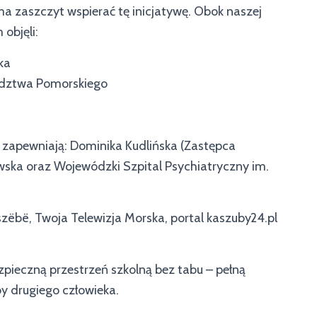
a zaszczyt wspierać tę inicjatywę. Obok naszej
objęli:
ka
dztwa Pomorskiego
zapewniają: Dominika Kudlińska (Zastępca
wska oraz Wojewódzki Szpital Psychiatryczny im.
zëbë, Twoja Telewizja Morska, portal kaszuby24.pl
pieczną przestrzeń szkolną bez tabu – pełną
by drugiego człowieka.