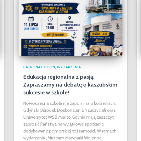
PATRONAT GODN
WYDARZENIA
Edukacja regionalna z pasją.
Zapraszamy na debatę o kaszubskim
sukcesie w szkole!
Nowoczesna szkoła nie zapomina o korzeniach.
Gdyński Ośrodek Doskonalenia Nauczycieli oraz
Uniwersytet WSB Merito Gdynia mają zaszczyt
zaprosić Państwa na wyjątkowe spotkanie
dedykowane pomorskiej tożsamości. W ramach
wydarzenia „Muzeum Marynarki Wojennej: