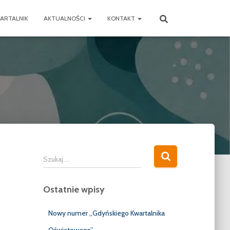
ARTALNIK
AKTUALNOŚCI
KONTAKT
S
Szukaj …
z
u
Ostatnie wpisy
k
a
j
Nowy numer „Gdyńskiego Kwartalnika
: