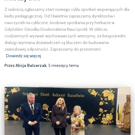
Z radością ogłaszamy start nowego cyklu spotkań wspierających dla
kadry pedagogicznej. Od 1 kwietnia zapraszamy dyrektorów i
nauczycieli na cykliczne, środowe spotkania przy herbacie w
Gdyńskim Ośrodku Doskonalenia Nauczycieli. W obliczu
codziennych wyzwań wychowawczych wierzymy, że bezpośredni
dialog i wymiana doświadczeń są kluczem do budowania
zawodowej odporności. Zapraszamy do przestrzeni
Dowiedz się więcej
Przez
Alicja Balcerzak
,
5 miesięcy
temu