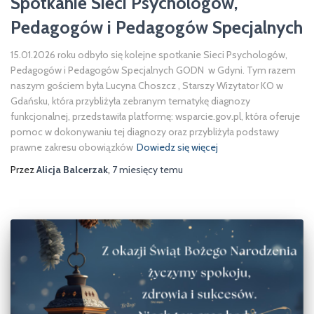
Spotkanie Sieci Psychologów,
Pedagogów i Pedagogów Specjalnych
15.01.2026 roku odbyło się kolejne spotkanie Sieci Psychologów,
Pedagogów i Pedagogów Specjalnych GODN w Gdyni. Tym razem
naszym gościem była Lucyna Choszcz , Starszy Wizytator KO w
Gdańsku, która przybliżyła zebranym tematykę diagnozy
funkcjonalnej, przedstawiła platformę: wsparcie.gov.pl, która oferuje
pomoc w dokonywaniu tej diagnozy oraz przybliżyła podstawy
prawne zakresu obowiązków
Dowiedz się więcej
Przez
Alicja Balcerzak
,
7 miesięcy
temu