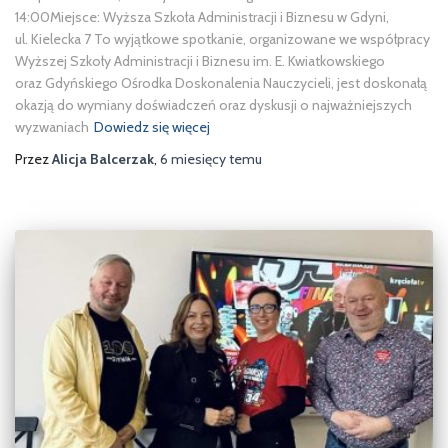
14:00Miejsce: Wyższa Szkoła Administracji i Biznesu w Gdyni,
ul. Kielecka 7 To wyjątkowe spotkanie, organizowane we współpracy
Wyższej Szkoły Administracji i Biznesu im. E. Kwiatkowskiego
oraz Gdyńskiego Ośrodka Doskonalenia Nauczycieli, jest doskonałą
okazją do wymiany doświadczeń oraz dyskusji o najważniejszych
wyzwaniach
Dowiedz się więcej
Przez
Alicja Balcerzak
,
6 miesięcy
temu