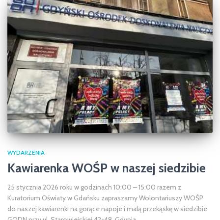
WYDARZENIA
Kawiarenka WOŚP w naszej siedzibie
25 stycznia 2026 roku w godzinach 10:00 – 15:00 razem z
Kuratorium Oświaty w Gdańsku zapraszamy Wolontariuszy WOŚP
do naszej kawiarenki na gorące napoje i małą przekąskę w siedzibie
GODN przy ul. Starowiejskiej 42-48, Gdynia.