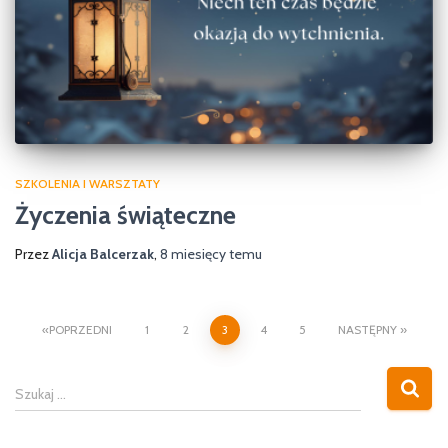
SZKOLENIA I WARSZTATY
Życzenia świąteczne
Przez
Alicja Balcerzak
,
8 miesięcy
temu
Stronicowanie
POPRZEDNI
1
2
3
4
5
NASTĘPNY
wpisów
S
Szukaj …
z
u