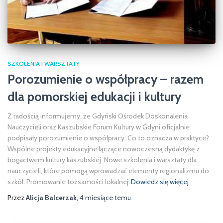
SZKOLENIA I WARSZTATY
Porozumienie o współpracy – razem
dla pomorskiej edukacji i kultury
Z radością informujemy, że Gdyński Ośrodek Doskonalenia
Nauczycieli oraz Kaszubskie Forum Kultury w Gdyni oficjalnie
podpisały porozumienie o współpracy. Co to oznacza w praktyce?
Wspólne projekty edukacyjne łączące nowoczesną dydaktykę z
bogactwem kultury kaszubskiej. Nowe szkolenia i warsztaty dla
nauczycieli, które pomogą wprowadzać elementy regionalizmu do
szkół. Promowanie tożsamości lokalnej
Dowiedz się więcej
Przez
Alicja Balcerzak
,
4 miesiące
temu