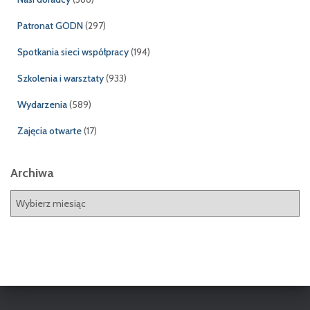
Patronat GODN
(297)
Spotkania sieci współpracy
(194)
Szkolenia i warsztaty
(933)
Wydarzenia
(589)
Zajęcia otwarte
(17)
Archiwa
A
r
c
h
i
w
a