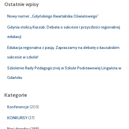
k
Ostatnie wpisy
a
j
Nowy numer „Gdyńskiego Kwartalnika Oświatowego”
:
Gdynia stolicą Kaszub: Debata o sukcesie i przyszłości regionalnej
edukacji
Edukacja regionalna z pasją. Zapraszamy na debatę o kaszubskim
sukcesie w szkole!
Szkolenie Rady Pedagogicznej w Szkole Podstawowej Lingwista w
Gdańsku
Kategorie
Konferencje
(203)
KONKURSY
(37)
Nasi doradcy
(388)