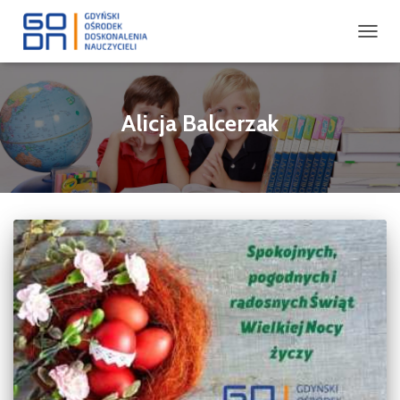
PRZEŁ
NAWIG
Alicja Balcerzak