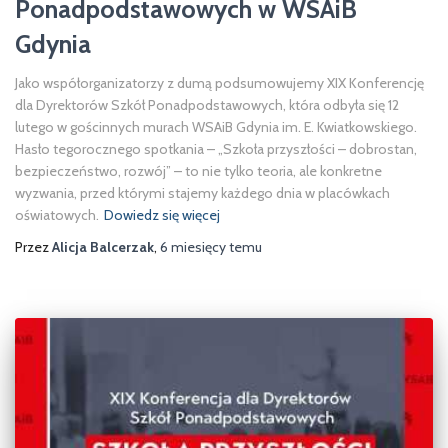
Ponadpodstawowych w WSAiB
Gdynia
Jako współorganizatorzy z dumą podsumowujemy XIX Konferencję
dla Dyrektorów Szkół Ponadpodstawowych, która odbyła się 12
lutego w gościnnych murach WSAiB Gdynia im. E. Kwiatkowskiego.
Hasło tegorocznego spotkania – „Szkoła przyszłości – dobrostan,
bezpieczeństwo, rozwój” – to nie tylko teoria, ale konkretne
wyzwania, przed którymi stajemy każdego dnia w placówkach
oświatowych.
Dowiedz się więcej
Przez
Alicja Balcerzak
,
6 miesięcy
temu