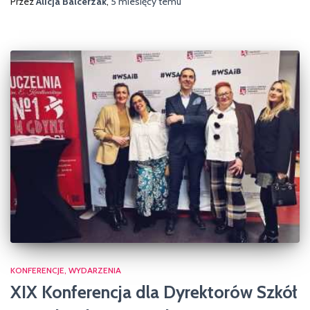
Przez
Alicja Balcerzak
,
5 miesięcy
temu
KONFERENCJE
WYDARZENIA
XIX Konferencja dla Dyrektorów Szkół