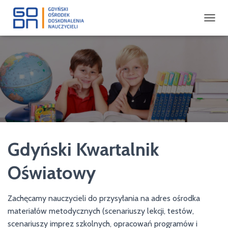
P
R
Z
E
Ł
Ą
C
Z
N
A
W
I
Gdyński Kwartalnik
G
A
C
Oświatowy
J
Ę
Zachęcamy nauczycieli do przysyłania na adres ośrodka
materiałów metodycznych (scenariuszy lekcji, testów,
scenariuszy imprez szkolnych, opracowań programów i